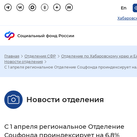
En
Хабаровс
Главная
Отделения СФР
Отделение по Хабаровскому краю и 
Зак
Новости отделения
С 1 апреля региональное Отделение Соцфонда проиндексирует на..
Настройка режима отображения
Размер шрифта
Новости отделения
Стандартный
Увеличенный
Крупны
Шрифт
С 1 апреля региональное Отделение
Без засечек
С засечками
Соцфонда проиндексирует на 6,8%