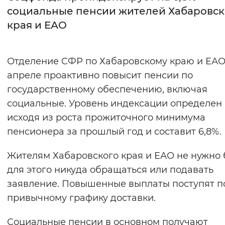
социальные пенсии жителей Хабаровск
Интервал между буквами
края и ЕАО
Нормальный
Увеличенный
Большо
Отделение СФР по Хабаровскому краю и ЕАО
Цвет сайта
апреле проактивно повысит пенсии по
Монохромный
Инверсивный монохромны
государственному обеспечению, включая
социальные. Уровень индексации определен
Синий фон
исходя из роста прожиточного минимума
пенсионера за прошлый год и составит 6,8%.
Изображения
Включены
Выключены
Жителям Хабаровского края и ЕАО не нужно 
для этого никуда обращаться или подавать
Звуковой ассистент
заявление. Повышенные выплаты поступят п
привычному графику доставки.
Воспроизвести
Остановить
Повтори
Социальные пенсии в основном получают