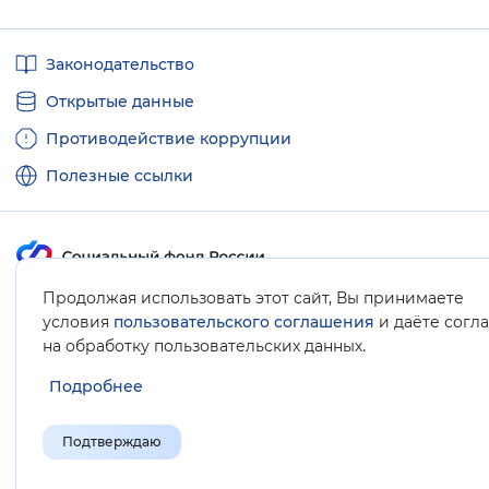
Полезные
Законодательство
ссылки
Открытые данные
Противодействие коррупции
Полезные ссылки
Продолжая использовать этот сайт, Вы принимаете
Карта сайта
условия
пользовательского соглашения
и даёте согл
.
на обработку пользовательских данных
Подробнее
Подтверждаю
© Социальный фонд России, 2008-2026