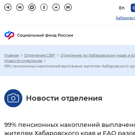
En
Хабаровс
Главная
Отделения СФР
Отделение по Хабаровскому краю и 
Зак
Новости отделения
99% пенсионных накоплений выплачено жителям Хабаровского кра.
Настройка режима отображения
Размер шрифта
Новости отделения
Стандартный
Увеличенный
Крупны
Шрифт
99% пенсионных накоплений выплачен
Без засечек
С засечками
жителям Хабаровского края и ЕАО разо