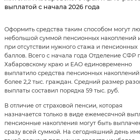
выплатой с начала 2026 года
Интервал между буквами
Нормальный
Увеличенный
Большо
Оформить средства таким способом могут лю
небольшой суммой пенсионных накоплений 
Цвет сайта
при отсутствии нужного стажа и пенсионных
Монохромный
Инверсивный монохромны
баллов. Всего с начала года Отделение СФР 
Хабаровскому краю и ЕАО единовременно
Синий фон
выплатило средства пенсионных накоплений
более 2,2 тыс. граждан. Средний размер раз
Изображения
выплаты составил порядка 59 тыс. руб.
Включены
Выключены
В отличие от страховой пенсии, которая
Звуковой ассистент
назначается только в виде ежемесячной вып
пенсионные накопления могут быть выплаче
Воспроизвести
Остановить
Повтори
сразу всей суммой. На сегодняшний день им