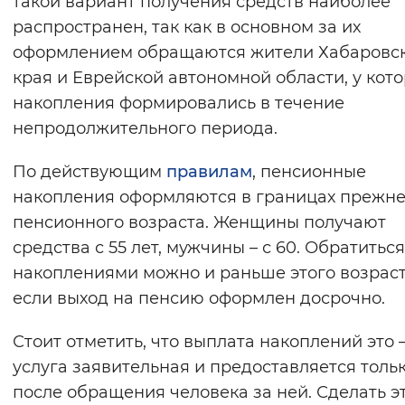
такой вариант получения средств наиболее
Вернуть стандартные настройки
распространен, так как в основном за их
оформлением обращаются жители Хабаровс
края и Еврейской автономной области, у кот
накопления формировались в течение
непродолжительного периода.
По действующим
правилам
, пенсионные
накопления оформляются в границах прежне
пенсионного возраста. Женщины получают
средства с 55 лет, мужчины – с 60. Обратиться
накоплениями можно и раньше этого возраст
если выход на пенсию оформлен досрочно.
Стоит отметить, что выплата накоплений это
услуга заявительная и предоставляется толь
после обращения человека за ней. Сделать э