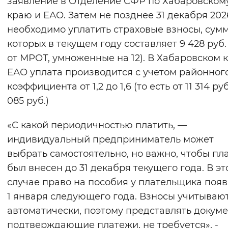
заявление в Отделение СФР по Хабаровском
Вернуть стандартные настройки
краю и ЕАО. Затем не позднее 31 декабря 202
необходимо уплатить страховые взносы, сум
которых в текущем году составляет 9 428 руб. 
от МРОТ, умноженные на 12). В Хабаровском 
ЕАО уплата производится с учетом районног
коэффициента от 1,2 до 1,6 (то есть от 11 314 руб
085 руб.)
«С какой периодичностью платить, —
индивидуальный предприниматель может
выбрать самостоятельно, но важно, чтобы пл
был внесен до 31 декабря текущего года. В э
случае право на пособия у плательщика появ
1 января следующего года. Взносы учитываю
автоматически, поэтому представлять докуме
подтверждающие платежи, не требуется», -