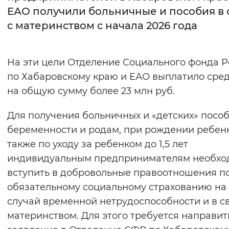
ЕАО получили больничные и пособия в 
Интервал между буквами
с материнством с начала 2026 года
Нормальный
Увеличенный
Большо
На эти цели Отделение Социального фонда 
Цвет сайта
по Хабаровскому краю и ЕАО выплатило сре
Монохромный
Инверсивный монохромны
на общую сумму более 23 млн руб.
Синий фон
Для получения больничных и «детских» пособ
беременности и родам, при рождении ребенк
Изображения
также по уходу за ребенком до 1,5 лет
Включены
Выключены
индивидуальным предпринимателям необхо
вступить в добровольные правоотношения п
Звуковой ассистент
обязательному социальному страхованию на
случай временной нетрудоспособности и в св
Воспроизвести
Остановить
Повтори
материнством. Для этого требуется направит