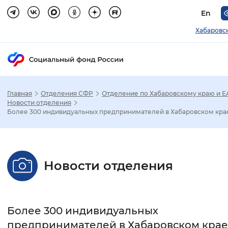
En
Хабаровс
Главная
Отделения СФР
Отделение по Хабаровскому краю и 
Зак
Новости отделения
Более 300 индивидуальных предпринимателей в Хабаровском крае.
Настройка режима отображения
Размер шрифта
Новости отделения
Стандартный
Увеличенный
Крупны
Шрифт
Более 300 индивидуальных
Без засечек
С засечками
предпринимателей в Хабаровском крае