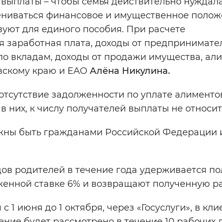
выплаты – чтобы семья действительно нуждала
ениваться финансовое и имущественное поло
вуют для единого пособия. При расчете
я заработная плата, доходы от предпринимате
 по вкладам, доходы от продажи имущества, ал
вскому краю и ЕАО
Алёна Никулина.
тсутствие задолженности по уплате алиментов.
 них, к числу получателей выплаты не относит
лжны быть гражданами Российской Федерации 
дов родителей в течение года удерживается по
женной ставке 6% и возвращают полученную р
 1 июня до 1 октября, через «Госуслуги», в кли
ние будет рассмотрено в течение 10 рабочих 