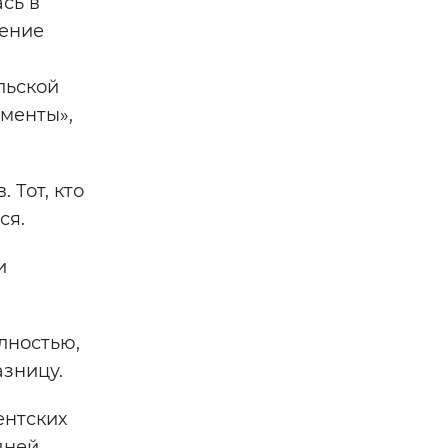
сь в
жение
льской
именты»,
 Тот, кто
ся.
и
лностью,
азницу.
ентских
дней.