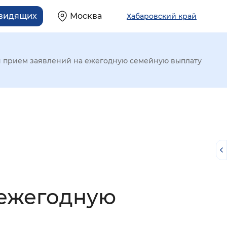
овидящих
Москва
Хабаровский край
я прием заявлений на ежегодную семейную выплату
 ежегодную
й