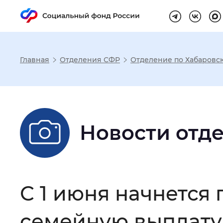
Главная
Отделения СФР
Отделение по Хабаровс
Настройка реж
Размер шрифта
:
Стандартный
Новости отд
Шрифт
:
Без засечек
С з
С 1 июня начнется
Интервал между буквами
:
Нор
семейную выплату