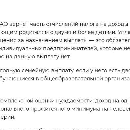
Инверсивный монохромный
Синий
АО вернет часть отчислений налога на доходы
ающим родителям с двумя и более детьми. Упл
Выключены
щения за назначением выплаты — это обязате
 индивидуальных предпринимателей, которые н
ести
Остановить
Повторить
о на данную выплату нет.
одную семейную выплату, если у него есть дв
же обучающиеся в общеобразовательной организ
комплексной оценки нуждаемости: доход на од
ионального прожиточного минимума на человек
ерии.