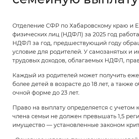
Цвет сайта
:
Монохромный
Отделение СФР по Хабаровскому краю и Е
физических лиц (НДФЛ) за 2025 год работ
Изображения
:
Включены
НДФЛ за год, предшествующий году обра
условие для родителей. У самозанятых и
Звуковой ассистент
:
Воспроизв
трудовых доходов, облагаемых НДФЛ, прав
Каждый из родителей может получить ежег
более детей в возрасте до 18 лет, а так
очной форме до 23 лет.
Вернуть стандартные настройки
Право на выплату определяется с учетом 
члена семьи не должен превышать 1,5 рег
имущество — установленные законом крит