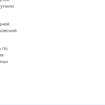
тупили
дней
ковский
 по
ия
ьных