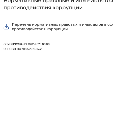
Нормативные правовые и иные акты в 
противодействия коррупции
Интервал между буквами
Нормальный
Увеличенный
Большо
Перечень нормативных правовых и иных актов в сф
противодействия коррупции
Цвет сайта
Монохромный
Инверсивный монохромны
ОПУБЛИКОВАНО 30.05.2023 00:00
ОБНОВЛЕНО 30.05.2023 15:33
Синий фон
Изображения
Включены
Выключены
Звуковой ассистент
Воспроизвести
Остановить
Повтори