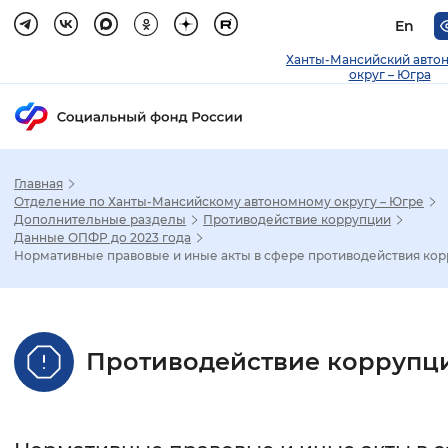
En
Ханты-Мансийский авто
округ – Югра
Главная
Зак
Отделение по Ханты-Мансийскому автономному округу – Югре
Дополнительные разделы
Противодействие коррупции
Данные ОПФР до 2023 года
Настройка режима отображения
Нормативные правовые и иные акты в сфере противодействия ко
Размер шрифта
Стандартный
Увеличенный
Крупны
Противодействие коррупц
Шрифт
Без засечек
С засечками