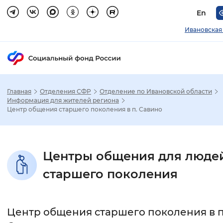
En
Ивановская
Главная
Отделения СФР
Отделение по Ивановской области
Зак
Информация для жителей региона
Центр общения старшего поколения в п. Савино
Настройка режима отображения
Размер шрифта
Центры общения для люде
Стандартный
Увеличенный
Крупны
старшего поколения
Шрифт
Центр общения старшего поколения в п
Без засечек
С засечками