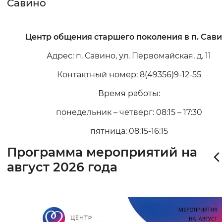
Савино
Интервал между буквами
Центр общения старшего поколения в п. Сав
Нормальный
Увеличенный
Большо
Адрес: п. Савино, ул. Первомайская, д. 11
Цвет сайта
Контактный номер: 8(49356)9-12-55
Монохромный
Инверсивный монохромны
Время работы:
Синий фон
понедельник – четверг: 08:15 – 17:30
пятница: 08:15-16:15
Изображения
Программа мероприятий на
Включены
Выключены
август 2026 года
Звуковой ассистент
Воспроизвести
Остановить
Повтори