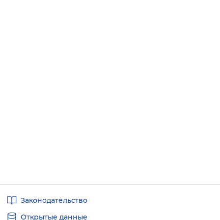
Полезные
Законодательство
ссылки
Открытые данные