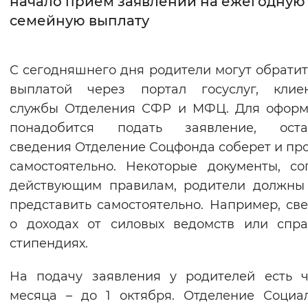
начало прием заявлений на ежегодную
семейную выплату
Интервал между буквами
Нормальный
Увеличенный
Большо
С сегодняшнего дня родители могут обратит
выплатой через портал госуслуг, клиен
Цвет сайта
службы Отделения СФР и МФЦ. Для оформ
Монохромный
Инверсивный монохромны
понадобится подать заявление, оста
Синий фон
сведения Отделение Соцфонда соберет и пр
самостоятельно. Некоторые документы, со
Изображения
действующим правилам, родители должны
представить самостоятельно. Например, св
Включены
Выключены
о доходах от силовых ведомств или спр
стипендиях.
Звуковой ассистент
Воспроизвести
Остановить
Повтори
На подачу заявления у родителей есть 
месяца – до 1 октября. Отделение Социа