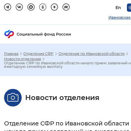
En
Ивановская
Главная
Отделения СФР
Отделение по Ивановской области
Зак
Новости отделения
Отделение СФР по Ивановской области начало прием заявлений н
ежегодную семейную выплату
Настройка режима отображения
Размер шрифта
Новости отделения
Стандартный
Увеличенный
Крупны
Шрифт
Отделение СФР по Ивановской области
Без засечек
С засечками