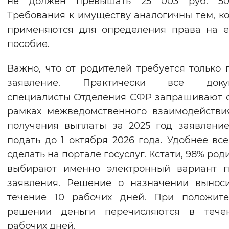
не должен превышать 25 003 руб. 50
Вернуть стандартные настройки
Требования к имуществу аналогичны тем, к
применяются для определения права на 
пособие.
Важно, что от родителей требуется только 
заявление. Практически все доку
специалисты Отделения СФР запрашивают 
рамках межведомственного взаимодействи
получения выплаты за 2025 год заявлени
подать до 1 октября 2026 года. Удобнее все
сделать на портале госуслуг. Кстати, 98% род
выбирают именно электронный вариант п
заявления. Решение о назначении вынос
течение 10 рабочих дней. При положите
решении деньги перечисляются в тече
рабочих дней.