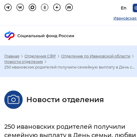
En
Ивановская
Главная
Отделения СФР
Отделение по Ивановской области
Зак
Новости отделения
250 ивановских родителей получили семейную выплату в День с...
Настройка режима отображения
Размер шрифта
Новости отделения
Стандартный
Увеличенный
Крупны
Шрифт
250 ивановских родителей получили
Без засечек
С засечками
семейную выплату в День семьи, любви