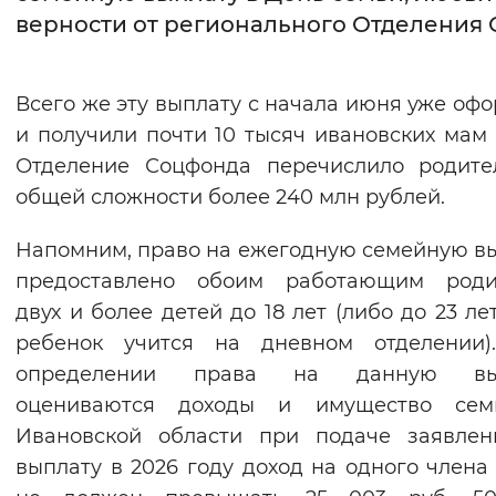
верности от регионального Отделения
Интервал между буквами
Нормальный
Увеличенный
Большо
Всего же эту выплату с начала июня уже оф
и получили почти 10 тысяч ивановских мам 
Цвет сайта
Отделение Соцфонда перечислило родите
Монохромный
Инверсивный монохромны
общей сложности более 240 млн рублей.
Синий фон
Напомним, право на ежегодную семейную в
предоставлено обоим работающим роди
Изображения
двух и более детей до 18 лет (либо до 23 лет
Включены
Выключены
ребенок учится на дневном отделении)
определении права на данную вы
Звуковой ассистент
оцениваются доходы и имущество сем
Ивановской области при подаче заявлен
Воспроизвести
Остановить
Повтори
выплату в 2026 году доход на одного члена