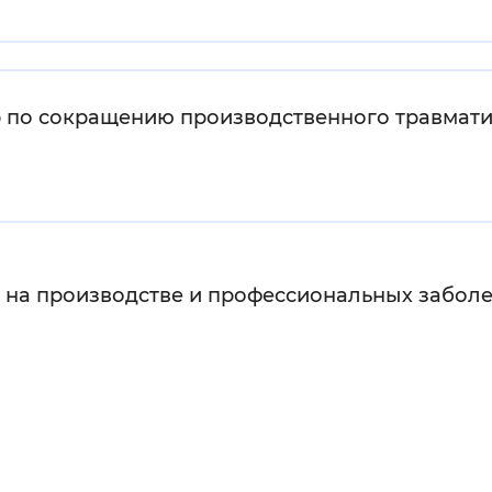
Инверсивный монохромный
Синий
 по сокращению производственного травмат
Выключены
ести
Остановить
Повторить
в на производстве и профессиональных заболе