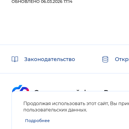
ОБНОВЛЕНО 06.03.2026 17:14
Полезные
Законодательство
Откр
ссылки
Продолжая использовать этот сайт, Вы пр
Карта сайта
пользовательских данных
.
Подробнее
Нашли ошибку на сайте?
Выделите фрагмент текста и нажмите Ctrl+ENTER.