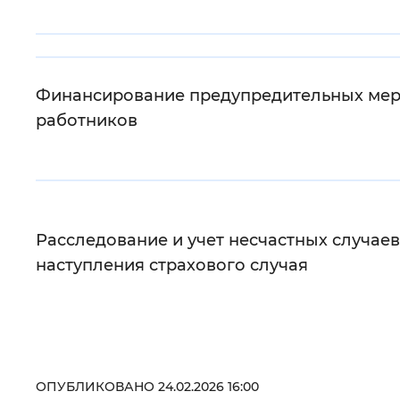
Цвет сайта
:
Монохромный
Финансирование предупредительных мер
работников
Изображения
:
Включены
Звуковой ассистент
:
Воспроизв
Расследование и учет несчастных случае
наступления страхового случая
Вернуть стандартные настройки
ОПУБЛИКОВАНО 24.02.2026 16:00