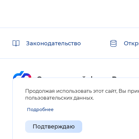
Полезные
Законодательство
Откр
ссылки
Продолжая использовать этот сайт, Вы пр
Карта сайта
пользовательских данных
.
Подробнее
Нашли ошибку на сайте?
Выделите фрагмент текста и нажмите Ctrl+ENTER.
Подтверждаю