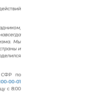
действий
здником,
навсегда
изма. Мы
страны и
оделился
я СФР по
100-00-01
у с 8:00