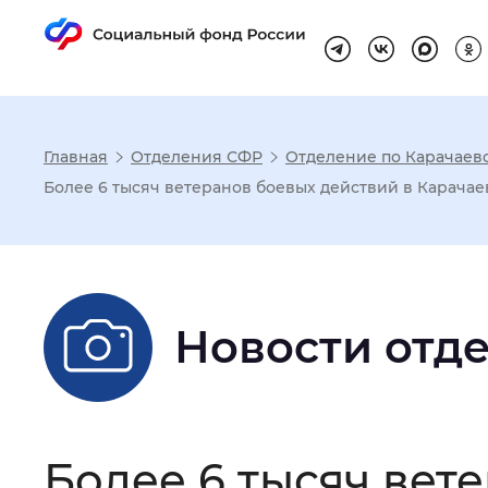
Главная
Отделения СФР
Отделение по Карачаев
Настройка реж
Более 6 тысяч ветеранов боевых действий в Карачаев
Размер шрифта
:
Стандартный
Новости отд
Шрифт
:
Без засечек
С з
Интервал между буквами
:
Нор
Более 6 тысяч вет