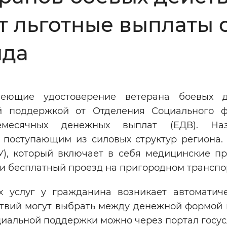
 льготные выплаты 
Инверсивный монохромный
Синий
нда
Выключены
еющие удостоверение ветерана боевых де
ести
Остановить
Повторить
й поддержкой от Отделения Социального 
жемесячных денежных выплат (ЕДВ). Наз
 поступающим из силовых структур региона. 
У), который включает в себя медицинские пр
 и бесплатный проезд на пригородном транспо
 услуг у гражданина возникает автоматич
ствий могут выбрать между денежной формой 
иальной поддержки можно через портал госус