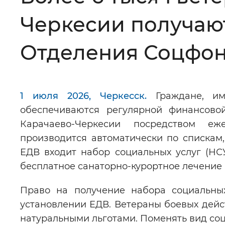
Черкесии получают
Цвет сайта
:
Монохромный
Отделения Соцфо
Изображения
:
Включены
1 июля 2026, Черкесск.
Граждане, им
Звуковой ассистент
:
Воспроизв
обеспечиваются регулярной финансово
Карачаево-Черкесии посредством е
производится автоматически по спискам,
ЕДВ входит набор социальных услуг (НС
бесплатное санаторно-курортное лечение
Вернуть стандартные настройки
Право на получение набора социальных
установлении ЕДВ. Ветераны боевых дей
натуральными льготами. Поменять вид соц