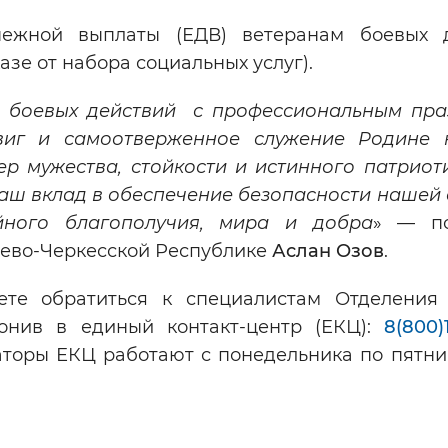
ежной выплаты (ЕДВ) ветеранам боевых 
азе от набора социальных услуг).
в боевых действий с профессиональным пра
виг и самоотверженное служение Родине 
ер мужества, стойкости и истинного патриот
аш вклад в обеспечение безопасности нашей 
йного благополучия, мира и добра
» –– п
ево-Черкесской Республике
Аслан Озов
.
ете обратиться к специалистам Отделени
вонив в единый контакт-центр (ЕКЦ):
8(800)
аторы ЕКЦ работают с понедельника по пятниц