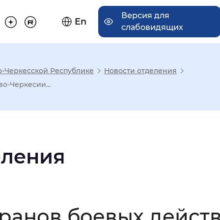
Версия для
En
слабовидящих
о-Черкесской Республике
Новости отделения
има отображения
о-Черкесии...
Увеличенный
Крупный
еления
асечками
мальный
Увеличенный
Большо
еранов боевых дейст