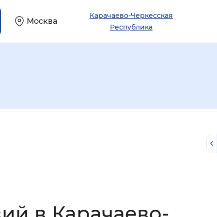
Карачаево-Черкесская
Москва
Республика
й
вий в Карачаево-