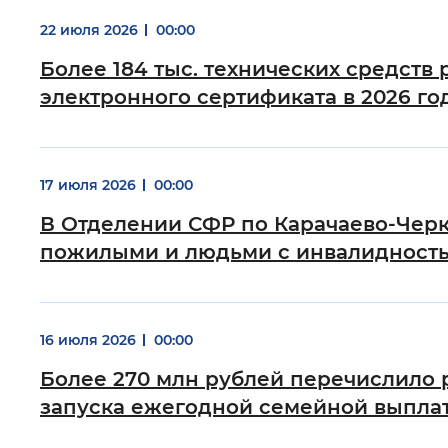
22 июля 2026
00:00
Цвет сайта
:
Монохромный
Более 184 тыс. технических средст
электронного сертификата в 2026 го
Изображения
:
Включены
17 июля 2026
00:00
Звуковой ассистент
:
Воспроизв
В Отделении СФР по Карачаево-Черк
пожилыми и людьми с инвалидност
Вернуть стандартные настройки
16 июля 2026
00:00
Более 270 млн рублей перечислило 
запуска ежегодной семейной выпла