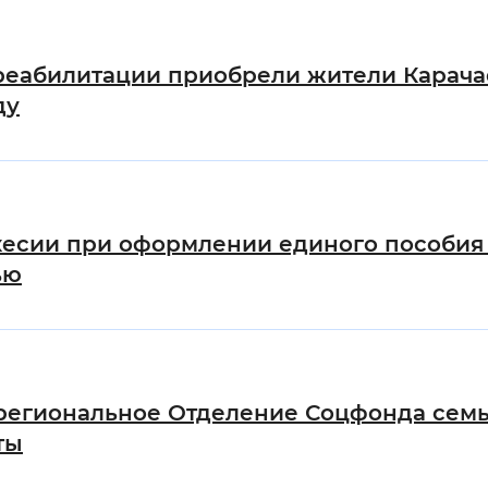
Инверсивный монохромный
Синий
в реабилитации приобрели жители Карач
ду
Выключены
ести
Остановить
Повторить
есии при оформлении единого пособия 
ью
региональное Отделение Соцфонда семь
ты