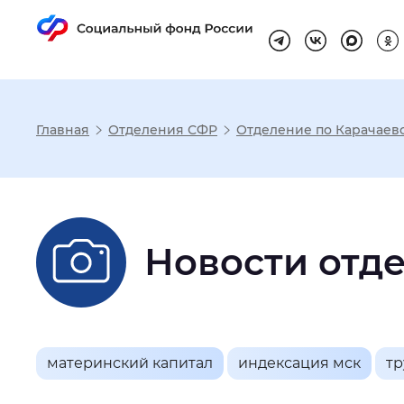
Главная
Отделения СФР
Отделение по Карачаев
Настройка реж
Размер шрифта
:
Стандартный
Новости отд
Шрифт
:
Без засечек
С з
материнский капитал
индексация мск
тр
Интервал между буквами
:
Нор