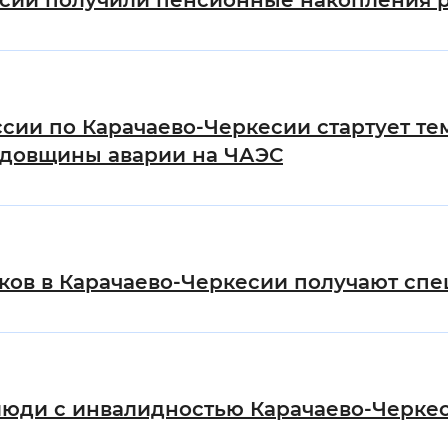
сии получили пенсионные накопления ра
сии по Карачаево-Черкесии стартует т
одовщины аварии на ЧАЭС
ков в Карачаево-Черкесии получают сп
люди с инвалидностью Карачаево-Черкес