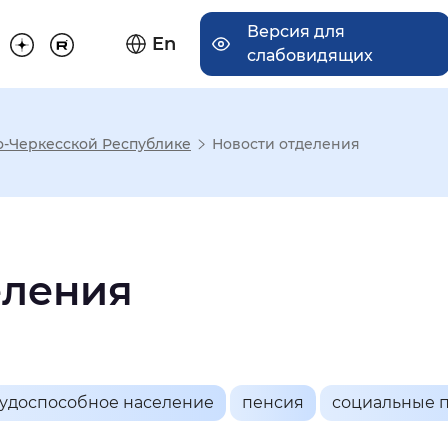
Версия для
En
слабовидящих
о-Черкесской Республике
Новости отделения
има отображения
Увеличенный
Крупный
еления
асечками
удоспособное население
пенсия
социальные 
мальный
Увеличенный
Большо