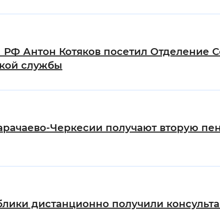
 РФ Антон Котяков посетил Отделение 
ской службы
арачаево-Черкесии получают вторую пе
публики дистанционно получили консуль