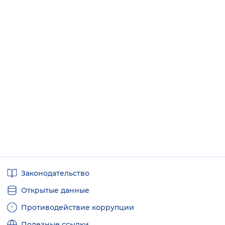
Полезные
Законодательство
ссылки
Открытые данные
Противодействие коррупции
Полезные ссылки