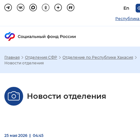
En
Республика
Главная
Отделения СФР
Отделение по Республике Хакасия
Зак
Новости отделения
Настройка режима отображения
Новости отделения
Размер шрифта
Стандартный
Увеличенный
Крупны
Шрифт
Без засечек
С засечками
25 мая 2026
04:45