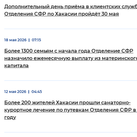
Дополнительный день приёма в клиентских служ
Интервал между буквами
Отделения СФР по Хакасии пройдёт 30 мая
Нормальный
Увеличенный
Большо
Цвет сайта
18 мая 2026
07:15
Более 1300 семьям с начала года Отделение СФР
Монохромный
Инверсивный монохромны
назначило ежемесячную выплату из материнског
Синий фон
капитала
Изображения
12 мая 2026
04:45
Включены
Выключены
Более 200 жителей Хакасии прошли санаторно-
Звуковой ассистент
курортное лечение по путевкам Отделения СФР в
году
Воспроизвести
Остановить
Повтори