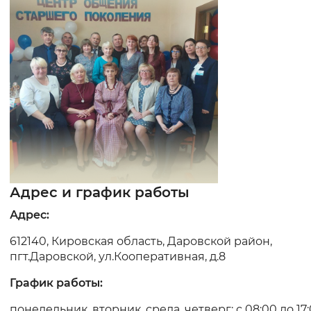
Интервал между буквами
Нормальный
Увеличенный
Большо
Цвет сайта
Монохромный
Инверсивный монохромны
Синий фон
Изображения
Адрес и график работы
Включены
Выключены
Адрес:
612140, Кировская область, Даровской район,
Звуковой ассистент
пгт.Даровской, ул.Кооперативная, д.8
Воспроизвести
Остановить
Повтори
График работы:
понедельник, вторник, среда, четверг: с 08:00 до 17: