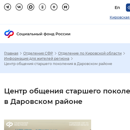
En
Кировская
Главная
Отделения СФР
Отделение по Кировской области
Зак
Информация для жителей региона
Центр общения старшего поколения в Даровском районе
Настройка режима отображения
Размер шрифта
Центр общения старшего покол
Стандартный
Увеличенный
Крупны
в Даровском районе
Шрифт
Без засечек
С засечками