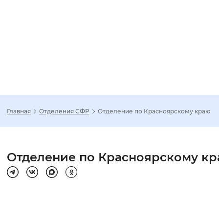
Главная
Отделения СФР
Отделение по Красноярскому краю
Зак
Настройка режима отображения
Отделение по Красноярскому к
Размер шрифта
Стандартный
Увеличенный
Крупны
Шрифт