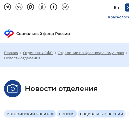
En
Красноярс
Главная
Отделения СФР
Отделение по Красноярскому краю
Зак
Новости отделения
Настройка режима отображения
Новости отделения
Размер шрифта
Стандартный
Увеличенный
Крупны
Шрифт
материнский капитал
пенсия
социальные пенсии
Без засечек
С засечками