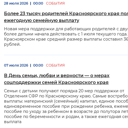
28 июля 2026
00:00
СОБЫТИЯ
Интервал между буквами
Более 23 тысяч родителей Красноярского края по
ежегодную семейную выплату
Нормальный
Увеличенный
Большо
Новая мера поддержки для работающих родителей с дву
более детьми начала действовать с 1 июля текущего года.
Цвет сайта
Красноярском крае средний размер выплаты составил 36
рублей.
Монохромный
Инверсивный монохромны
Синий фон
07 июля 2026
00:00
СОБЫТИЯ
В День семьи, любви и верности — о мерах
Изображения
соцподдержки семей Красноярского края
Включены
Выключены
Семьи с детьми получают порядка 20 мер поддержки от
Отделения СФР по Красноярскому краю. Самые востреб
выплаты: материнский (семейный) капитал, единое пособ
Звуковой ассистент
единовременное пособие при рождении ребенка, ежеме
пособие по уходу за ребенком в возрасте до полутора лет
Воспроизвести
Остановить
Повтори
пособие по беременности и родам, а также ежегодная с
выплата