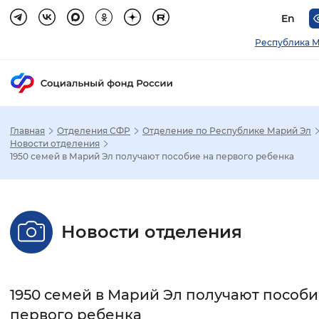
En
Республика М
Главная
Отделения СФР
Отделение по Республике Марий Эл
Зак
Новости отделения
1950 семей в Марий Эл получают пособие на первого ребенка
Настройка режима отображения
Размер шрифта
Новости отделения
Стандартный
Увеличенный
Крупны
Шрифт
1950 семей в Марий Эл получают пособи
Без засечек
С засечками
первого ребенка