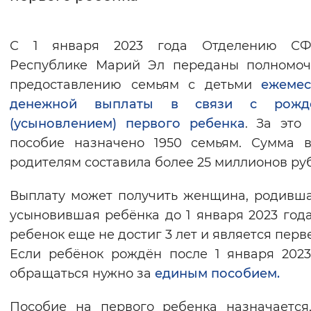
Интервал между буквами
С 1 января 2023 года Отделению С
Нормальный
Увеличенный
Большо
Республике Марий Эл переданы полномоч
предоставлению семьям с детьми
ежемес
Цвет сайта
денежной выплаты в связи с рожд
Монохромный
Инверсивный монохромны
(усыновлением) первого ребенка
. За это
пособие назначено 1950 семьям. Сумма 
Синий фон
родителям составила более 25 миллионов ру
Изображения
Выплату может получить женщина, родивш
Включены
Выключены
усыновившая ребёнка до 1 января 2023 года
ребенок еще не достиг 3 лет и является перв
Звуковой ассистент
Если ребёнок рождён после 1 января 2023 
обращаться нужно за
единым пособием.
Воспроизвести
Остановить
Повтори
Пособие на первого ребенка назначается