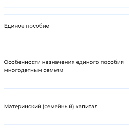
Интервал между буквами
Нормальный
Увеличенный
Большо
Единое пособие
Цвет сайта
Монохромный
Инверсивный монохромны
Синий фон
Особенности назначения единого пособия
многодетным семьям
Изображения
Включены
Выключены
Звуковой ассистент
Материнский (семейный) капитал
Воспроизвести
Остановить
Повтори