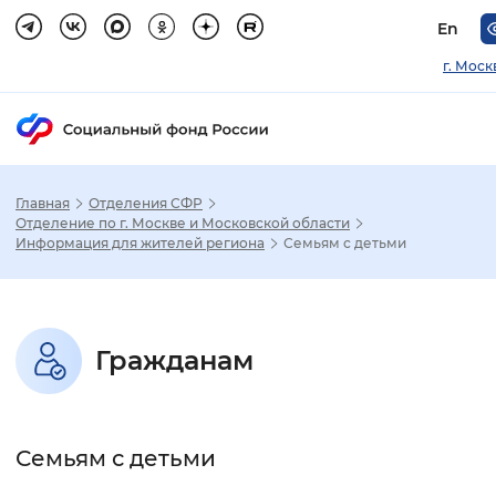
En
г. Моск
Главная
Отделения СФР
Зак
Отделение по г. Москве и Московской области
Информация для жителей региона
Семьям с детьми
Настройка режима отображения
Размер шрифта
Гражданам
Стандартный
Увеличенный
Крупны
Шрифт
Семьям с детьми
Без засечек
С засечками