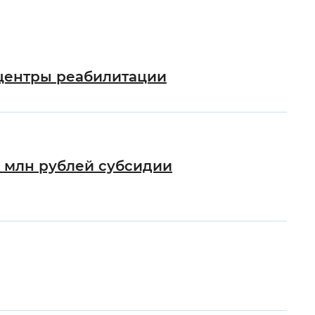
 фон
 центры реабилитации
2 млн рублей субсидии
Закрыть