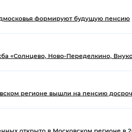
Подмосковья формируют будущую пенсию
ба «Солнцево, Ново-Переделкино, Внук
овском регионе вышли на пенсию досро
нных открыто в Московском регионе в 2