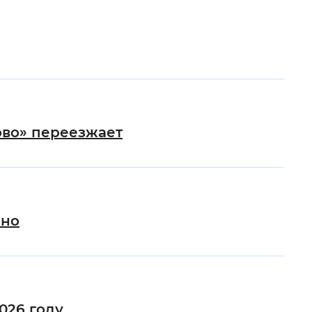
ово» переезжает
чно
026 году