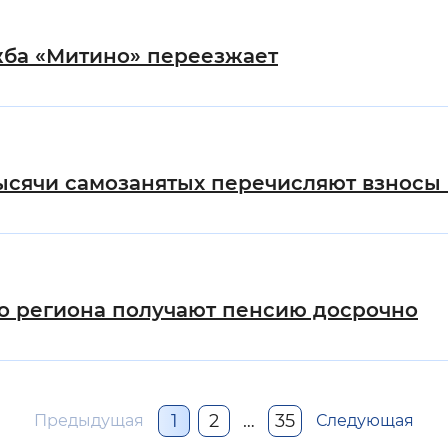
жба «Митино» переезжает
тысячи самозанятых перечисляют взносы
о региона получают пенсию досрочно
1
2
…
35
Предыдущая
Следующая