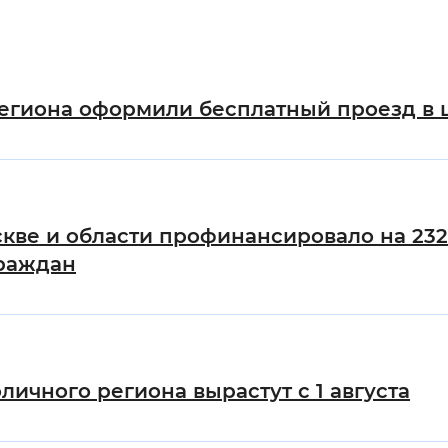
Инверсивный монохромный
Синий
региона оформили бесплатный проезд в
Выключены
ести
Остановить
Повторить
скве и области профинансировало на 23
граждан
личного региона вырастут с 1 августа