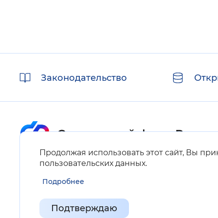
Полезные
Законодательство
Откр
ссылки
Продолжая использовать этот сайт, Вы пр
Карта сайта
пользовательских данных
.
Подробнее
Нашли ошибку на сайте?
Выделите фрагмент текста и нажмите Ctrl+ENTER.
Подтверждаю