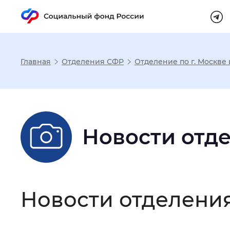
Главная
Отделения СФР
Отделение по г. Москве
Настройка реж
Размер шрифта
:
Стандартный
Новости отд
Шрифт
:
Без засечек
С з
Новости отделени
Интервал между буквами
:
Нор