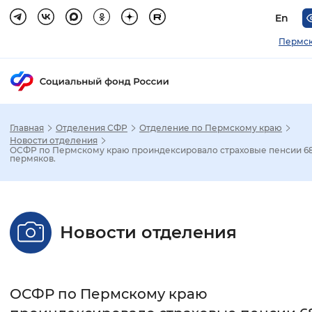
En
Пермск
Главная
Отделения СФР
Отделение по Пермскому краю
Зак
Новости отделения
ОСФР по Пермскому краю проиндексировало страховые пенсии 68
пермяков.
Настройка режима отображения
Размер шрифта
Новости отделения
Стандартный
Увеличенный
Крупны
Шрифт
ОСФР по Пермскому краю
Без засечек
С засечками