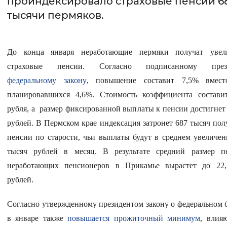
проиндексировало страховые пенсии 6
тысячи пермяков.
Интервал между буквами
Нормальный
Увеличенный
Большо
До конца января неработающие пермяки получат увел
Цвет сайта
страховые пенсии. Согласно подписанному през
федеральному закону
, повышение составит 7,5% вмест
Монохромный
Инверсивный монохромны
планировавшихся 4,6%. Стоимость коэффициента состави
Синий фон
рубля, а размер фиксированной выплаты к пенсии достигнет 
рублей. В Пермском крае индексация затронет 687 тысяч пол
Изображения
пенсии по старости, чьи
выплаты будут в среднем увеличен
тысяч рублей в месяц
. В результате средний размер п
Включены
Выключены
неработающих пенсионеров в Прикамье вырастет до 22,
рублей.
Звуковой ассистент
Воспроизвести
Остановить
Повтори
Согласно утвержденному президентом закону о федеральном 
в январе также
повышается прожиточный минимум
, влия