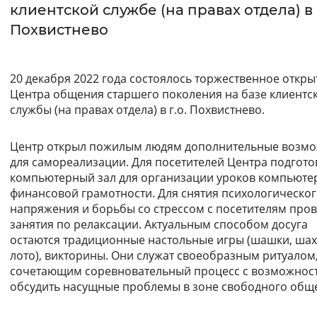
клиентской службе (на правах отдела) в г
Интервал между буквами
Похвистнево
Нормальный
Увеличенный
Большо
20 декабря 2022 года состоялось торжественное откры
Цвет сайта
Центра общения старшего поколения на базе клиентс
службы (на правах отдела) в г.о. Похвистнево.
Монохромный
Инверсивный монохромны
Центр открыл пожилым людям дополнительные возм
Синий фон
для самореализации. Для посетителей Центра подгото
компьютерный зал для организации уроков компьюте
Изображения
финансовой грамотности. Для снятия психологическо
напряжения и борьбы со стрессом с посетителям про
Включены
Выключены
занятия по релаксации. Актуальным способом досуга
остаются традиционные настольные игры (шашки, шах
Звуковой ассистент
лото), викторины. Они служат своеобразным ритуалом
сочетающим соревновательный процесс с возможнос
Воспроизвести
Остановить
Повтори
обсудить насущные проблемы в зоне свободного общ