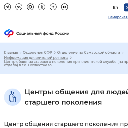
En
Самарская
Главная
Отделения СФР
Отделение по Самарской области
Зак
Информация для жителей региона
Центр общения старшего поколения при клиентской службе (на пр
отдела) в г.о. Похвистнево
Настройка режима отображения
Размер шрифта
Центры общения для люде
Стандартный
Увеличенный
Крупны
старшего поколения
Шрифт
Центр общения старшего поколения п
Без засечек
С засечками