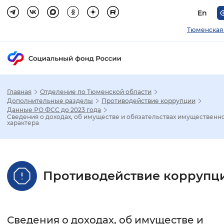
En
Тюменская
Главная
Отделение по Тюменской области
Зак
Дополнительные разделы
Противодействие коррупции
Данные РО ФСС до 2023 года
Сведения о доходах, об имуществе и обязательствах имущественн
Настройка режима отображения
характера
Размер шрифта
Стандартный
Увеличенный
Крупны
Противодействие коррупц
Шрифт
Без засечек
С засечками
Сведения о доходах, об имуществе и