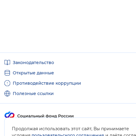
Полезные
Законодательство
ссылки
Открытые данные
Противодействие коррупции
Полезные ссылки
Карта сайта
Продолжая использовать этот сайт, Вы принимаете
условия
пользовательского соглашения
и даёте согл