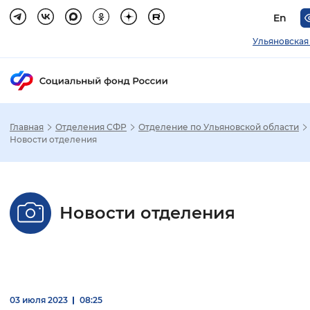
En
Ульяновская
Главная
Отделения СФР
Отделение по Ульяновской области
Зак
Новости отделения
Настройка режима отображения
Новости отделения
Размер шрифта
Стандартный
Увеличенный
Крупны
Шрифт
Без засечек
С засечками
03 июля 2023
08:25