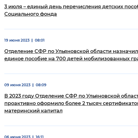
3 июля – единый день перечисления детских пос
Интервал между буквами
Социального фонда
Нормальный
Увеличенный
Большо
Цвет сайта
19 июня 2023
08:01
Отделение СФР по Ульяновской области назначи
Монохромный
Инверсивный монохромны
единое пособие на 700 детей мобилизованных г
Синий фон
Изображения
09 июня 2023
08:09
Включены
Выключены
В 2023 году Отделение СФР по Ульяновской облас
проактивно оформило более 2 тысяч сертификато
Звуковой ассистент
материнский капитал
Воспроизвести
Остановить
Повтори
06 июня 2023
16:11