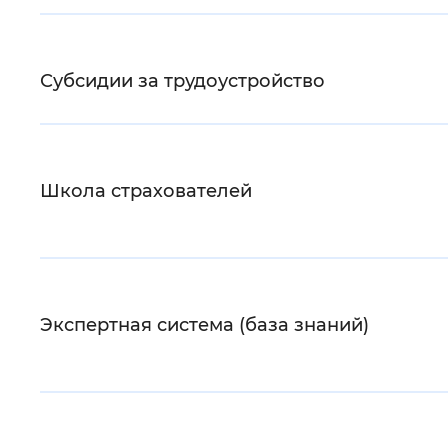
Цвет сайта
:
Монохромный
Субсидии за трудоустройство
Изображения
:
Включены
Школа страхователей
Звуковой ассистент
:
Воспроизв
Вернуть стандартные настройки
Экспертная система (база знаний)