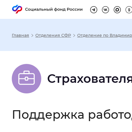
Главная
Отделения СФР
Отделение по Владимир
Настройка реж
Размер шрифта
:
Стандартный
Страховател
Шрифт
:
Без засечек
С з
Поддержка работо
Интервал между буквами
:
Нор