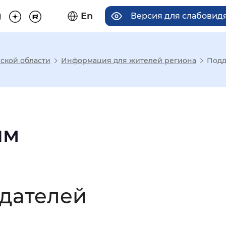
En
Версия для слабовид
ской области
Информация для жителей региона
Подд
има отображения
Увеличенный
Крупный
ям
асечками
дателей
мальный
Увеличенный
Большо