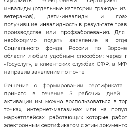
Оформить электронный сертификат 
Вернуть стандартные настройки
инвалиды (отдельные категории граждан из
ветеранов), дети-инвалиды и граж
получившие инвалидность в результате тра
производстве или профзаболевания. Для
необходимо подать заявление в отде
Социального фонда России по Вороне
области любым удобным способом: через 
«Госуслуг», в клиентских службах СФР, в М
направив заявление по почте.
Решение о формировании сертификата 
принято в течение 5 рабочих дней. 
активации им можно воспользоваться в то
точках, интернет-магазинах или на попу
маркетплейсах, работающих которые рабо
электронным сертификатом с этим документо