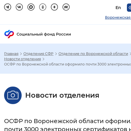
En
Воронежская
Главная
Отделения СФР
Отделение по Воронежской области
Зак
Новости отделения
ОСФР по Воронежской области оформило почти 3000 электронных 
Настройка режима отображения
Размер шрифта
Новости отделения
Стандартный
Увеличенный
Крупны
Шрифт
ОСФР по Воронежской области оформи
Без засечек
С засечками
почти 3000 электронных сертификатов 