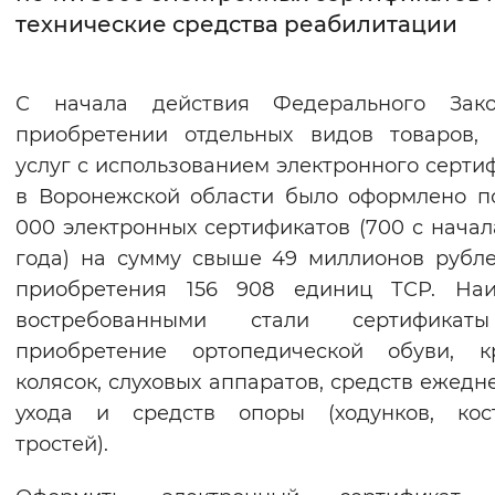
технические средства реабилитации
Интервал между буквами
Нормальный
Увеличенный
Большо
С начала действия Федерального Зак
приобретении отдельных видов товаров, 
Цвет сайта
услуг с использованием электронного серти
Монохромный
Инверсивный монохромны
в Воронежской области было оформлено п
000 электронных сертификатов (700 с начал
Синий фон
года) на сумму свыше 49 миллионов рубл
приобретения 156 908 единиц ТСР. Наи
Изображения
востребованными стали сертифика
Включены
Выключены
приобретение ортопедической обуви, кр
колясок, слуховых аппаратов, средств ежедн
Звуковой ассистент
ухода и средств опоры (ходунков, кост
Воспроизвести
Остановить
Повтори
тростей).