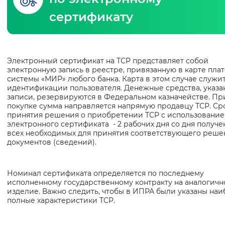
сертификату
Интервал между буквами
Нормальный
Увеличенный
Большо
Основная
Электронный сертификат на ТСР представляет собой
Цвет сайта
электронную запись в реестре, привязанную в карте пла
информация
системы «МИР» любого банка. Карта в этом случае служит
Монохромный
Инверсивный монохромны
идентификации пользователя. Денежные средства, указа
записи, резервируются в Федеральном казначействе. Пр
Синий фон
покупке сумма направляется напрямую продавцу ТСР. Ср
принятия решения о приобретении ТСР с использовани
электронного сертификата - 2 рабочих дня со дня получе
Изображения
всех необходимых для принятия соответствующего реше
документов (сведений).
Включены
Выключены
Номинал сертификата определяется по последнему
Звуковой ассистент
исполненному государственному контракту на аналогичн
изделие. Важно следить, чтобы в ИПРА были указаны на
Воспроизвести
Остановить
Повтори
полные характеристики ТСР.