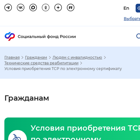
En
Выбрать
Главная
Гражданам
Людям с инвалидностью
Зак
Технические средства реабилитации
Условия приобретения ТСР по электронному сертификату
Настройка режима отображения
Размер шрифта
Гражданам
Стандартный
Увеличенный
Крупны
Шрифт
Условия приобретения ТС
Без засечек
С засечками
по электронному