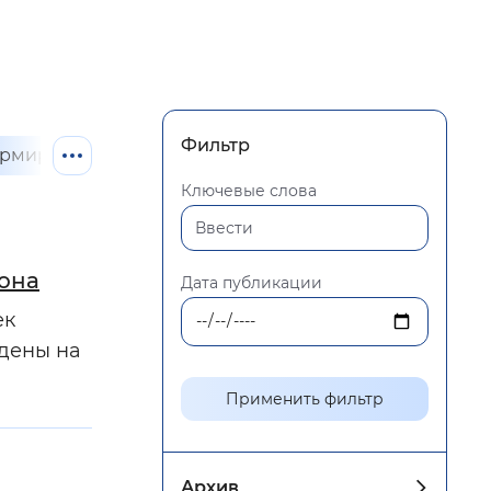
й
 фон
Фильтр
.
рмирование о будущей пенсии
трудоспособное 
Ключевые слова
иона
Дата публикации
ек
едены на
Применить фильтр
Закрыть
Архив