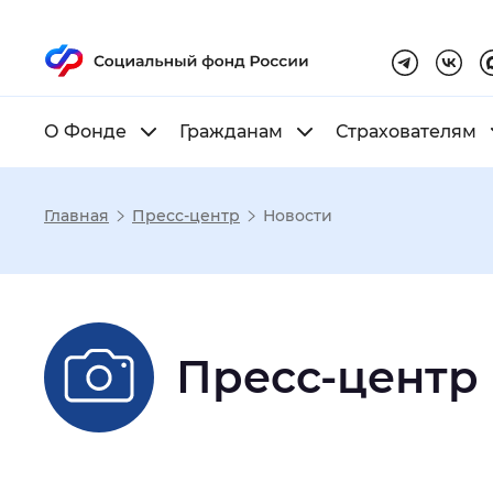
О Фонде
Гражданам
Страхователям
Главная
Пресс-центр
Новости
Настройка реж
Размер шрифта
:
Стандартный
Пресс-центр
Шрифт
:
Без засечек
С з