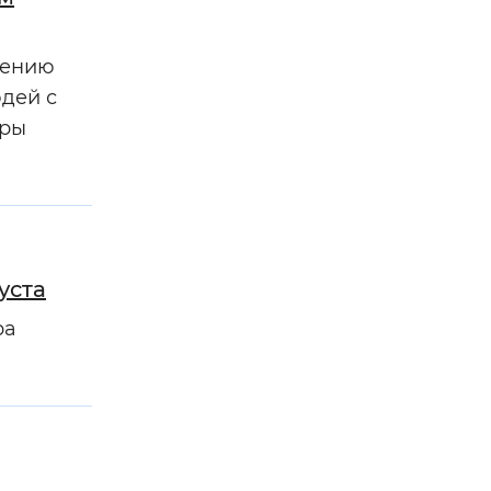
лению
дей с
еры
уста
ра