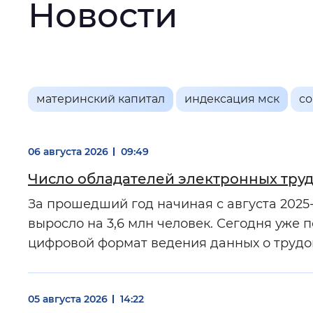
Новости
Интервал между буквами
:
Нор
Цвет сайта
:
Монохромный
Основная
материнский капитал
индексация мск
с
информация
Изображения
:
Включены
06 августа 2026
09:49
Число обладателей электронных труд
Звуковой ассистент
:
Воспроизв
За прошедший год начиная с августа 2025
выросло на 3,6 млн человек. Сегодня уже 
цифровой формат ведения данных о трудо
Вернуть стандартные настройки
05 августа 2026
14:22