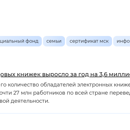
мальный
Увеличенный
Большо
Инверсивный монохромный
Синий
оциальный фонд
семьи
сертификат мск
инфо
Выключены
овых книжек выросло за год на 3,6 милл
ести
Остановить
Повторить
-го количество обладателей электронных книж
почти 27 млн работников по всей стране перев
вой деятельности.