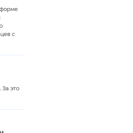
 форме
м
о
цев с
 За это
ям