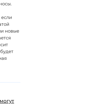
носы.
 если
атой
ли новые
ается
исит
 будет
ная
могут