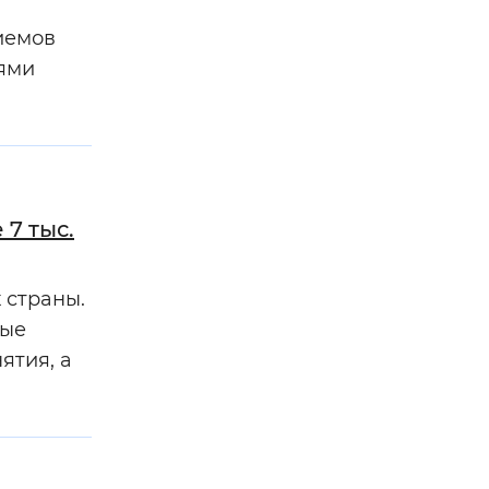
риемов
иями
7 тыс.
 страны.
ные
ятия, а