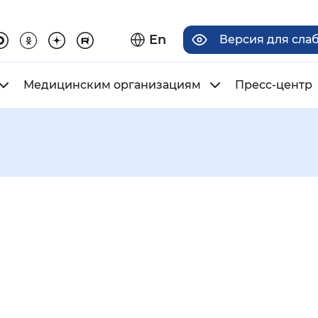
En
Версия для сла
Медицинским организациям
Пресс-центр
има отображения
Увеличенный
Крупный
асечками