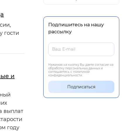
да
сии,
Подпишитесь на нашу
рассылку
у гости
Нажимая на кнопку Вы даете согласие на
обработку персональных данных и
соглашаетесь с политикой
вые и
конфиденциальности.
Подписаться
ьный
ших
а выплат
старости
ом году