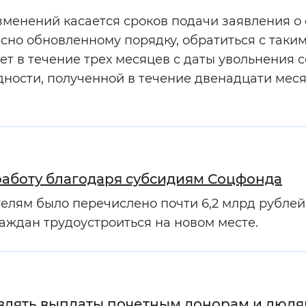
зменений касается сроков подачи заявления о
асно обновленному порядку, обратиться с таки
т в течение трех месяцев с даты увольнения с
дности, полученной в течение двенадцати меся
 работу благодаря субсидиям Соцфонда
елям было перечислено почти 6,2 млрд рублей.
раждан трудоустроиться на новом месте.
авлять выплаты почетным донорам и люд