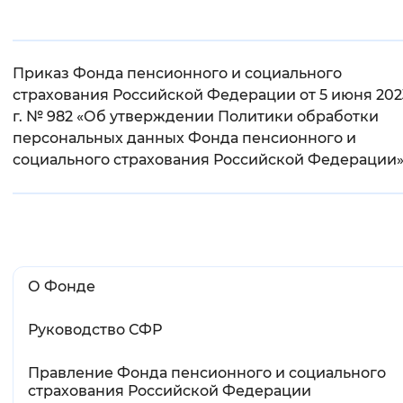
Интервал между буквами
Основная
Нормальный
Увеличенный
Большо
Приказ Фонда пенсионного и социального
информация
страхования Российской Федерации от 5 июня 202
г. № 982 «Об утверждении Политики обработки
Цвет сайта
персональных данных Фонда пенсионного и
Монохромный
Инверсивный монохромны
социального страхования Российской Федерации
Синий фон
Изображения
Включены
Выключены
О Фонде
Звуковой ассистент
Руководство СФР
Воспроизвести
Остановить
Повтори
Правление Фонда пенсионного и социального
страхования Российской Федерации