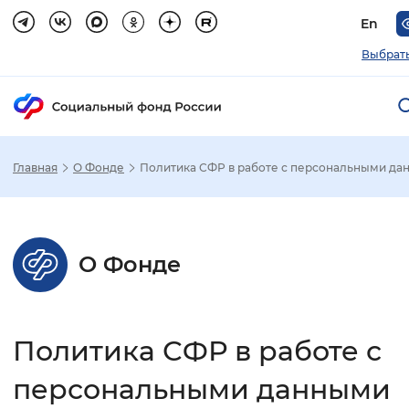
En
Выбрать
Главная
О Фонде
Политика СФР в работе с персональными д
Зак
Настройка режима отображения
О Фонде
Размер шрифта
Стандартный
Увеличенный
Крупны
Политика СФР в работе с
Шрифт
персональными данными
Без засечек
С засечками