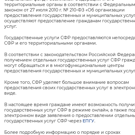
Основная
территориальные органы в соответствии с Федеральны
информация
законом от 27 июля 2010 г. № 210-ФЗ «Об организации
Интервал между буквами
предоставления государственных и муниципальных услу
осуществляют предоставление гражданам государствен
Нормальный
Увеличенный
Большо
услуг.
Государственные услуги СФР предоставляются непосред
Цвет сайта
СФР и его территориальными органами.
Монохромный
Инверсивный монохромны
В соответствии с законодательством Российской Федера
получением отдельных государственных услуг СФР граж
Синий фон
могут обращаться и в многофункциональные центры
предоставления государственных и муниципальных услуг
Изображения
Кроме того, СФР уделяет большое внимание вопросам
предоставления своих государственных услуг в электро
Включены
Выключены
виде.
В настоящее время граждане имеют возможность получи
Звуковой ассистент
государственных услуг СФР в режиме онлайн, а также по
электронном виде заявления о предоставлении отдельн
Воспроизвести
Остановить
Повтори
государственных услуг СФР через
ЕПГУ
.
Более подробную информацию о порядке и сроках