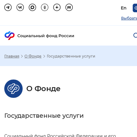
En
Выбрать
Главная
О Фонде
Государственные услуги
Зак
Настройка режима отображения
О Фонде
Размер шрифта
Стандартный
Увеличенный
Крупны
Государственные услуги
Шрифт
Без засечек
С засечками
Социальный фонд Российской Федерации и его