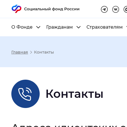
О Фонде
Гражданам
Страхователям
Главная
Контакты
Настройка реж
Размер шрифта
:
Стандартный
Контакты
Шрифт
:
Без засечек
С з