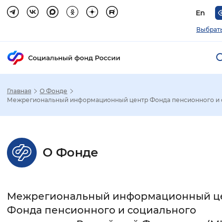
En
Выбрать
Главная
О Фонде
Зак
Межрегиональный информационный центр Фонда пенсионного и с
Настройка режима отображения
О Фонде
Размер шрифта
Стандартный
Увеличенный
Крупны
Межрегиональный информационный ц
Шрифт
Фонда пенсионного и социального
Без засечек
С засечками