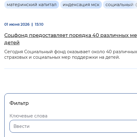
Основная
материнский капитал
индексация мск
социальный 
Интервал между буквами
информация
Нормальный
Увеличенный
Большо
01 июня 2026
15:10
Соцфонд предоставляет порядка 40 различных ме
Цвет сайта
детей
Монохромный
Инверсивный монохромны
Сегодня Социальный фонд оказывает около 40 различных
страховых и социальных мер поддержки на детей.
Синий фон
Изображения
Включены
Выключены
Фильтр
Звуковой ассистент
Ключевые слова
Воспроизвести
Остановить
Повтори