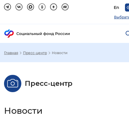
En
Выбрать
Главная
Пресс-центр
Новости
Зак
Настройка режима отображения
Пресс-центр
Размер шрифта
Стандартный
Увеличенный
Крупны
Новости
Шрифт
Без засечек
С засечками