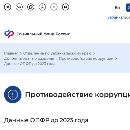
En
Забайкальс
Главная
Отделение по Забайкальскому краю
Зак
Дополнительные разделы
Противодействие коррупции
Данные ОПФР до 2023 года
Настройка режима отображения
Размер шрифта
Противодействие коррупц
Стандартный
Увеличенный
Крупны
Шрифт
Данные ОПФР до 2023 года
Без засечек
С засечками