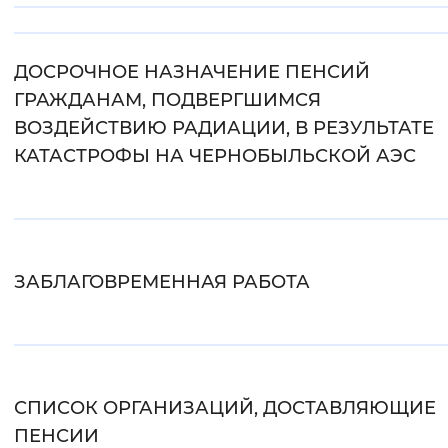
Интервал между буквами
ДОСРОЧНОЕ НАЗНАЧЕНИЕ ПЕНСИЙ
Нормальный
Увеличенный
Большо
ГРАЖДАНАМ, ПОДВЕРГШИМСЯ
ВОЗДЕЙСТВИЮ РАДИАЦИИ, В РЕЗУЛЬТАТЕ
Цвет сайта
КАТАСТРОФЫ НА ЧЕРНОБЫЛЬСКОЙ АЭС
Монохромный
Инверсивный монохромны
Синий фон
Изображения
ЗАБЛАГОВРЕМЕННАЯ РАБОТА
Включены
Выключены
Звуковой ассистент
Воспроизвести
Остановить
Повтори
СПИСОК ОРГАНИЗАЦИЙ, ДОСТАВЛЯЮЩИЕ
ПЕНСИИ