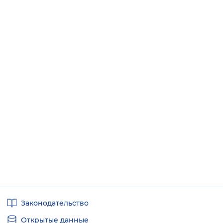
Полезные
Законодательство
ссылки
Открытые данные