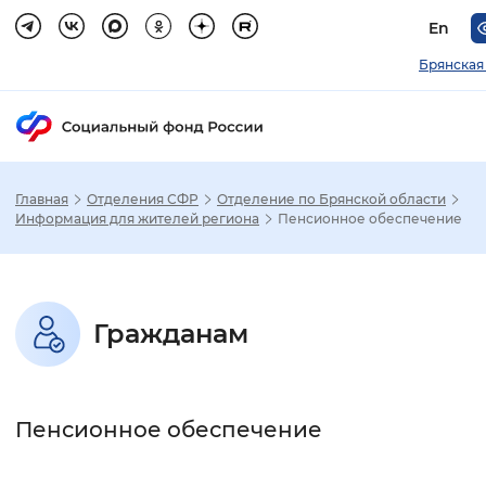
En
Брянская
Главная
Отделения СФР
Отделение по Брянской области
Зак
Информация для жителей региона
Пенсионное обеспечение
Настройка режима отображения
Гражданам
Размер шрифта
Стандартный
Увеличенный
Крупны
Пенсионное обеспечение
Шрифт
Без засечек
С засечками