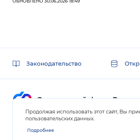
ОБНОВЛЕНО 30.06.2026 18:49
Полезные
Законодательство
Откр
ссылки
Продолжая использовать этот сайт, Вы пр
Карта сайта
пользовательских данных
.
Подробнее
Нашли ошибку на сайте?
Выделите фрагмент текста и нажмите Ctrl+ENTER.