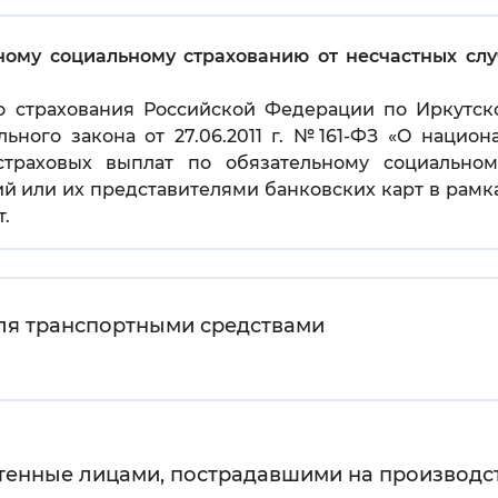
Инверсивный монохромный
Синий
ному социальному страхованию от несчастных сл
 страхования Российской Федерации по Иркутско
Выключены
рального закона от 27.06.2011 г. №161-ФЗ «О наци
траховых выплат по обязательному социальном
й или их представителями банковских карт в рамк
ести
Остановить
Повторить
.
еля транспортными средствами
енные лицами, пострадавшими на производст