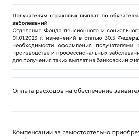
Цвет сайта
:
Монохромный
Получателям страховых выплат по обязатель
заболеваний
Отделение Фонда пенсионного и социального
Изображения
:
Включены
01.01.2023 г. изменений в статью 30.5 Феде
необходимости оформления получателями с
производстве и профессиональных заболевани
Звуковой ассистент
:
Воспроизв
для получения таких выплат на банковский счет
Оплата расходов на обеспечение заявит
Вернуть стандартные настройки
Компенсации за самостоятельно приобрет