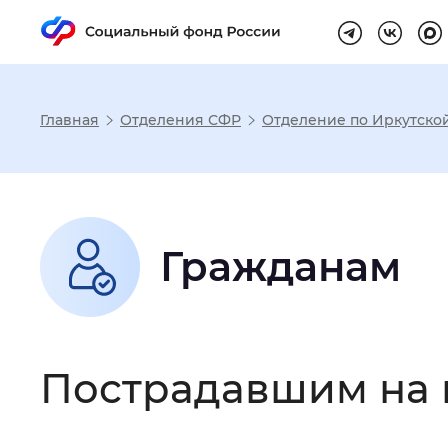
Главная
Отделения СФР
Отделение по Иркутско
Настройка реж
Размер шрифта
:
Стандартный
Гражданам
Шрифт
:
Без засечек
С з
Пострадавшим на 
Интервал между буквами
:
Нор