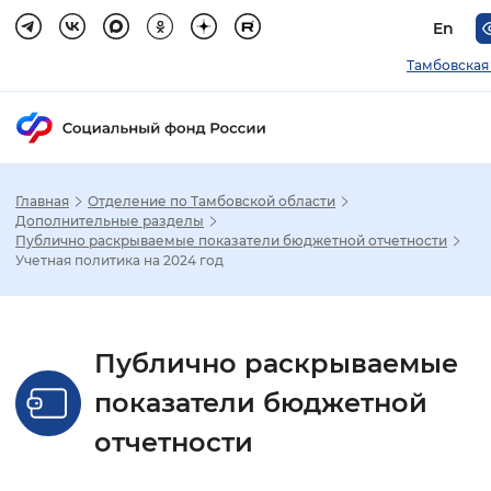
En
Тамбовская
Главная
Отделение по Тамбовской области
Зак
Дополнительные разделы
Публично раскрываемые показатели бюджетной отчетности
Учетная политика на 2024 год
Настройка режима отображения
Размер шрифта
Публично раскрываемые
Стандартный
Увеличенный
Крупны
показатели бюджетной
Шрифт
отчетности
Без засечек
С засечками