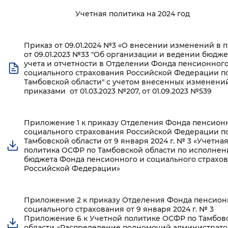
Учетная политика на 2024 год
Интервал между буквами
Нормальный
Увеличенный
Большо
Приказ от 09.01.2024 №3 «О внесении изменений в 
от 09.01.2023 №33 "Об организации и ведении бюдж
учета и отчетности в Отделении Фонда пенсионного
Цвет сайта
социального страхования Российской Федерации п
Тамбовской области" с учетом внесенных изменени
Монохромный
Инверсивный монохромны
приказами от 01.03.2023 №207, от 01.09.2023 №539
Синий фон
Приложение 1 к приказу Отделения Фонда пенсион
социального страхования Российской Федерации п
Изображения
Тамбовской области от 9 января 2024 г. № 3 «Учетна
политика ОСФР по Тамбовской области по исполне
Включены
Выключены
бюджета Фонда пенсионного и социального страхо
Российской Федерации»
Звуковой ассистент
Приложение 2 к приказу Отделения Фонда пенсион
Воспроизвести
Остановить
Повтори
социального страхования от 9 января 2024 г. № 3
Приложение 6 к Учетной политике ОСФР по Тамбов
области «Распределение полномочий администрато