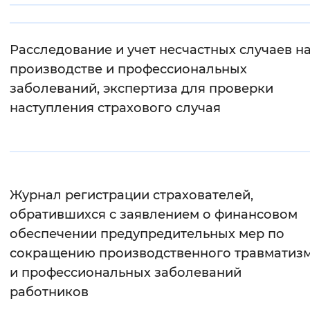
Интервал между буквами
Расследование и учет несчастных случаев н
Нормальный
Увеличенный
Большо
производстве и профессиональных
заболеваний, экспертиза для проверки
Цвет сайта
наступления страхового случая
Монохромный
Инверсивный монохромны
Синий фон
Изображения
Журнал регистрации страхователей,
Включены
Выключены
обратившихся с заявлением о финансовом
обеспечении предупредительных мер по
Звуковой ассистент
сокращению производственного травматиз
и профессиональных заболеваний
Воспроизвести
Остановить
Повтори
работников