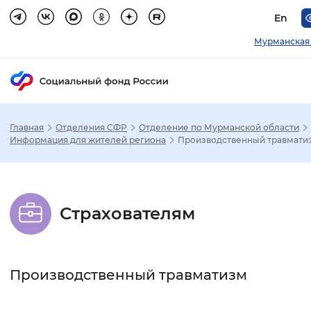
En
Мурманская 
Главная
Отделения СФР
Отделение по Мурманской области
Зак
Информация для жителей региона
Производственный травмати
Настройка режима отображения
Страхователям
Размер шрифта
Стандартный
Увеличенный
Крупны
Производственный травматизм
Шрифт
Без засечек
С засечками