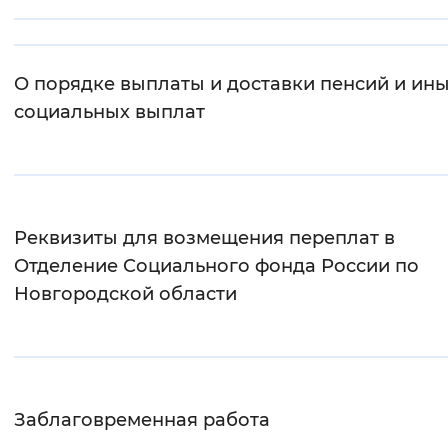
Интервал между буквами
Нормальный
Увеличенный
Большо
О порядке выплаты и доставки пенсий и ин
социальных выплат
Цвет сайта
Монохромный
Инверсивный монохромны
Синий фон
Реквизиты для возмещения переплат в
Отделение Социального фонда России по
Изображения
Новгородской области
Включены
Выключены
Звуковой ассистент
Воспроизвести
Остановить
Повтори
Заблаговременная работа