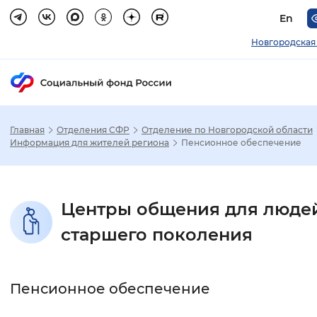
En
Новгородская
Главная
Отделения СФР
Отделение по Новгородской области
Зак
Информация для жителей региона
Пенсионное обеспечение
Настройка режима отображения
Центры общения для люде
Размер шрифта
старшего поколения
Стандартный
Увеличенный
Крупны
Шрифт
Пенсионное обеспечение
Без засечек
С засечками