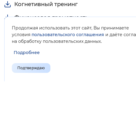
Когнетивный тренинг
Финансовая грамотность
Продолжая использовать этот сайт, Вы принимаете
Занятие по компьютерной грамотности
условия
пользовательского соглашения
и даёте согл
.
на обработку пользовательских данных
Час поэзии
Подробнее
2025 год
Подтверждаю
День пожилого человека
Информационная безопасность
Тренинг общения
День народного единства