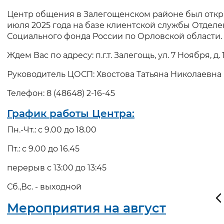
Центр общения в Залегощенском районе был откр
Интервал между буквами
июля 2025 года на базе клиентской службы Отдел
Социального фонда России по Орловской области.
Нормальный
Увеличенный
Большо
Ждем Вас по адресу: п.г.т. Залегощь, ул. 7 Ноября, д. 
Цвет сайта
Руководитель ЦОСП: Хвостова Татьяна Николаевна
Монохромный
Инверсивный монохромны
Телефон: 8 (48648) 2-16-45
Синий фон
График работы Центра:
Пн.-Чт.: с 9.00 до 18.00
Изображения
Пт.: с 9.00 до 16.45
Включены
Выключены
перерыв с 13:00 до 13:45
Звуковой ассистент
Сб.,Вс. - выходной
Воспроизвести
Остановить
Повтори
Мероприятия на август