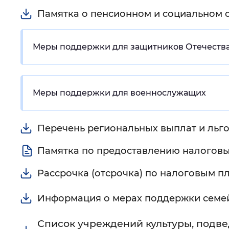
Памятка о пенсионном и социальном о
Цвет сайта
:
Монохромный
Меры поддержки для защитников Отечества 
Изображения
:
Включены
Меры поддержки для военнослужащих
Звуковой ассистент
:
Воспроизв
Перечень региональных выплат и льго
Памятка по предоставлению налоговых
Вернуть стандартные настройки
Рассрочка (отсрочка) по налоговым п
Информация о мерах поддержки семей
Список учреждений культуры, подве