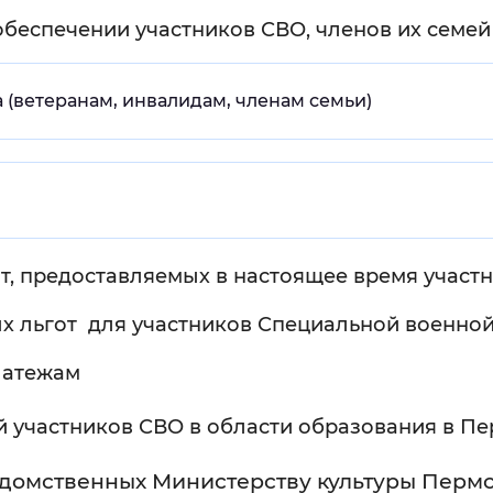
беспечении участников СВО, членов их семей
Инверсивный монохромный
Синий
(ветеранам, инвалидам, членам семьи)
Выключены
ести
Остановить
Повторить
т, предоставляемых в настоящее время участ
 льгот для участников Специальной военной 
латежам
 участников СВО в области образования в Пе
домственных Министерству культуры Пермс