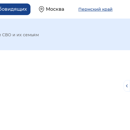
абовидящих
Москва
Пермский край
 СВО и их семьям
й