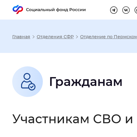
Главная
Отделения СФР
Отделение по Пермском
Настройка реж
Размер шрифта
:
Стандартный
Гражданам
Шрифт
:
Без засечек
С з
Участникам СВО и
Интервал между буквами
:
Нор