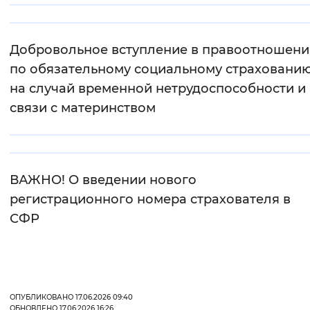
Интервал между буквами
Добровольное вступление в правоотношени
Нормальный
Увеличенный
Большо
по обязательному социальному страховани
на случай временной нетрудоспособности и 
Цвет сайта
связи с материнством
Монохромный
Инверсивный монохромны
Синий фон
ВАЖНО! О введении нового
Изображения
регистрационного номера страхователя в
Включены
Выключены
СФР
Звуковой ассистент
Воспроизвести
Остановить
Повтори
ОПУБЛИКОВАНО 17.06.2026 09:40
ОБНОВЛЕНО 17.06.2026 16:26