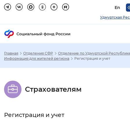
En
Удмуртская Ре
Главная
Отделения СФР
Отделение по Удмуртской Республик
Зак
Информация для жителей региона
Регистрация и учет
Настройка режима отображения
Страхователям
Размер шрифта
Стандартный
Увеличенный
Крупны
Регистрация и учет
Шрифт
Без засечек
С засечками