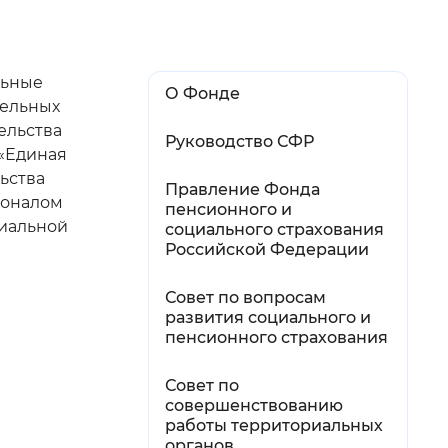
й
льные
 фон
О Фонде
тельных
ельства
Руководство СФР
 «Единая
ьства
Правление Фонда
ионалом
пенсионного и
иальной
социального страхования
Российской Федерации
Совет по вопросам
развития социального и
пенсионного страхования
Закрыть
Совет по
совершенствованию
работы территориальных
органов