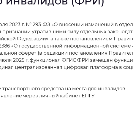
 инвалидов (ФРИ)
мальный
Увеличенный
Большо
юля 2023 г. № 293-ФЗ «О внесении изменений в отде
Инверсивный монохромный
Синий
и признании утратившими силу отдельных законода
ийской Федерации», а также постановлением Правит
№ 2386 «О государственной информационной системе
Выключены
льной сфере» (в редакции постановления Правител
 1 июля 2025 г. функционал ФГИС ФРИ замещен функц
диная централизованная цифровая платформа в соц
ести
Остановить
Повторить
 транспортного средства на места для инвалидов
аявление через
личный кабинет ЕПГУ.