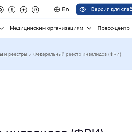
En
Версия для сла
Медицинским организациям
Пресс-центр
ы и реестры
Федеральный реестр инвалидов (ФРИ)
има отображения
Увеличенный
Крупный
асечками