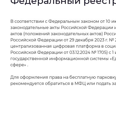
Федеральный реестр
Интервал между буквами
:
Нор
Основная
В соответствии с Федеральным законом от 10 и
Цвет сайта
:
Монохромный
законодательные акты Российской Федерации 
информация
актов (положений законодательных актов) Росс
Российской Федерации от 29 декабря 2023 г. 
Изображения
:
Включены
централизованная цифровая платформа в социа
Российской Федерации от 03.12.2024 № 1705) с
государственной информационной системы «Е
сфере» .
Звуковой ассистент
:
Воспроизв
Для оформления права на бесплатную парковку
рекомендуется обратиться в МФЦ или подать з
Вернуть стандартные настройки