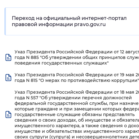
Интервал между буквами
Переход на официальный интернет-портал
Нормальный
Увеличенный
Большо
правовой информации pravo.gov.ru
Цвет сайта
Указ Президента Российской Федерации от 12 август
Монохромный
Инверсивный монохромны
года N 885 "Об утверждении общих принципов служ
поведения государственных служащих"
Синий фон
Указ Президента Российской Федерации от 19 мая 2
года N 815 "О мерах по противодействию коррупции"
Изображения
Указ Президента Российской Федерации от 18 мая 2
Включены
Выключены
года N 557 "Об утверждении перечня должностей
федеральной государственной службы, при назначе
которые граждане и при замещении которых федер
Звуковой ассистент
государственные служащие обязаны представлять
сведения о своих доходах, об имуществе и обязател
Воспроизвести
Остановить
Повтори
имущественного характера, а также сведения о дохо
имуществе и обязательствах имущественного харак
своих супруги (супруга) и несовершеннолетних дет