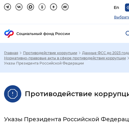
En
Выбрать
Главная
Противодействие коррупции
Данные ФСС до 2023 год
Зак
Нормативно-правовые акты в сфере противодействия коррупции
Указы Президента Российской Федерации
Настройка режима отображения
Размер шрифта
Противодействие коррупц
Стандартный
Увеличенный
Крупны
Шрифт
Указы Президента Российской Федера
Без засечек
С засечками