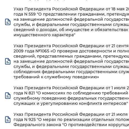
Вернуть стандартные настройки
Указ Президента Российской Федерации от 18 мая 2
года N 559 "О представлении гражданами, претенд
на замещение должностей федеральной государст
службы, и федеральными государственными служа
сведений о доходах, об имуществе и обязательствах
имущественного характера"
Указ Президента Российской Федерации от 21 сент
2009 года №1065 «О проверке достоверности и полн
сведений, представляемых гражданами, претенду
на замещение должностей федеральной государст
службы, и федеральными государственными служащ
соблюдения федеральными государственными слу
требований к служебному поведению»
Указ Президента Российской Федерации от 1 июля 2
года N 821 "О комиссиях по соблюдению требований
служебному поведению федеральных государствен
служащих и урегулированию конфликта интересов"
Указ Президента Российской Федерации от 21 июля 
года N 925 "О мерах по реализации отдельных поло
Федерального закона "О противодействии коррупци