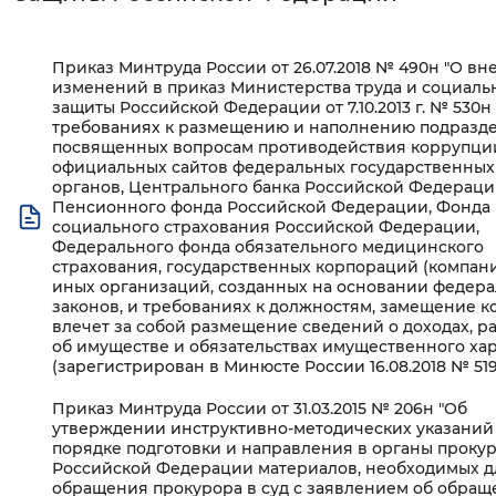
Интервал между буквами
Приказ Минтруда России от 26.07.2018 № 490н "О вн
Нормальный
Увеличенный
Большо
изменений в приказ Министерства труда и социаль
защиты Российской Федерации от 7.10.2013 г. № 530н
требованиях к размещению и наполнению подразде
Цвет сайта
посвященных вопросам противодействия коррупци
официальных сайтов федеральных государственных
Монохромный
Инверсивный монохромны
органов, Центрального банка Российской Федераци
Пенсионного фонда Российской Федерации, Фонда
социального страхования Российской Федерации,
Синий фон
Федерального фонда обязательного медицинского
страхования, государственных корпораций (компани
иных организаций, созданных на основании федер
Изображения
законов, и требованиях к должностям, замещение к
влечет за собой размещение сведений о доходах, ра
Включены
Выключены
об имуществе и обязательствах имущественного хар
(зарегистрирован в Минюсте России 16.08.2018 № 519
Звуковой ассистент
Приказ Минтруда России от 31.03.2015 № 206н "Об
утверждении инструктивно-методических указаний
Воспроизвести
Остановить
Повтори
порядке подготовки и направления в органы проку
Российской Федерации материалов, необходимых д
обращения прокурора в суд с заявлением об обращ