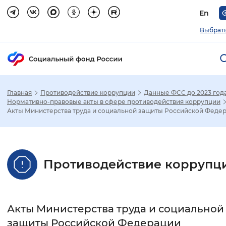
En
Выбрать
Главная
Противодействие коррупции
Данные ФСС до 2023 год
Зак
Нормативно-правовые акты в сфере противодействия коррупции
Акты Министерства труда и социальной защиты Российской Феде
Настройка режима отображения
Размер шрифта
Противодействие коррупц
Стандартный
Увеличенный
Крупны
Шрифт
Акты Министерства труда и социальной
Без засечек
С засечками
защиты Российской Федерации