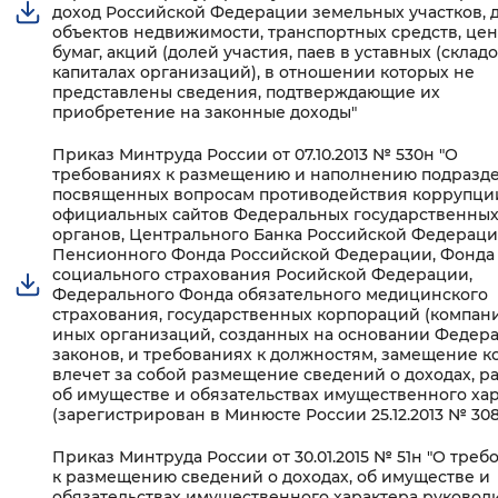
доход Российской Федерации земельных участков, 
Вернуть стандартные настройки
объектов недвижимости, транспортных средств, це
бумаг, акций (долей участия, паев в уставных (склад
капиталах организаций), в отношении которых не
представлены сведения, подтверждающие их
приобретение на законные доходы"
Приказ Минтруда России от 07.10.2013 № 530н "О
требованиях к размещению и наполнению подразде
посвященных вопросам противодействия коррупци
официальных сайтов Федеральных государственны
органов, Центрального Банка Российской Федераци
Пенсионного Фонда Российской Федерации, Фонда
социального страхования Росийской Федерации,
Федерального Фонда обязательного медицинского
страхования, государственных корпораций (компани
иных организаций, созданных на основании Федер
законов, и требованиях к должностям, замещение к
влечет за собой размещение сведений о доходах, ра
об имуществе и обязательствах имущественного хар
(зарегистрирован в Минюсте России 25.12.2013 № 308
Приказ Минтруда России от 30.01.2015 № 51н "О треб
к размещению сведений о доходах, об имуществе и
обязательствах имущественного характера руковод