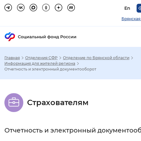
En
Брянская
Главная
Отделения СФР
Отделение по Брянской области
Зак
Информация для жителей региона
Отчетность и электронный документооборот
Настройка режима отображения
Размер шрифта
Страхователям
Стандартный
Увеличенный
Крупны
Шрифт
Отчетность и электронный документоо
Без засечек
С засечками