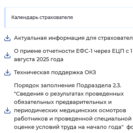
Интервал между буквами
Календарь страхователя
Нормальный
Увеличенный
Большо
Актуальная информация для страховате
Цвет сайта
Монохромный
Инверсивный монохромны
О приеме отчетности ЕФС-1 через ЕЦП с 1
августа 2025 года
Синий фон
Техническая поддержка ОКЗ
Изображения
Порядок заполнения Подраздела 2.3.
Включены
Выключены
"Сведения о результатах проведенных
обязательных предварительных и
Звуковой ассистент
периодических медицинских осмотров
Воспроизвести
Остановить
Повтори
работников и проведенной специальной
оценке условий труда на начало года" 