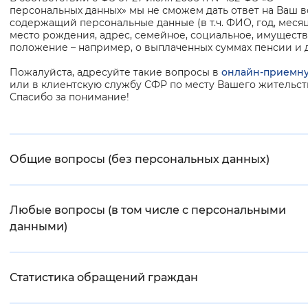
персональных данных» мы не сможем дать ответ на Ваш в
содержащий персональные данные (в т.ч. ФИО, год, месяц
Интервал между буквами
место рождения, адрес, семейное, социальное, имущест
положение – например, о выплаченных суммах пенсии и д
Нормальный
Увеличенный
Большо
Пожалуйста, адресуйте такие вопросы в
онлайн-приемн
или в клиентскую службу СФР по месту Вашего жительст
Цвет сайта
Спасибо за понимание!
Монохромный
Инверсивный монохромны
Синий фон
Общие вопросы (без персональных данных)
Изображения
Включены
Выключены
Любые вопросы (в том числе с персональными
данными)
Звуковой ассистент
Воспроизвести
Остановить
Повтори
Статистика обращений граждан