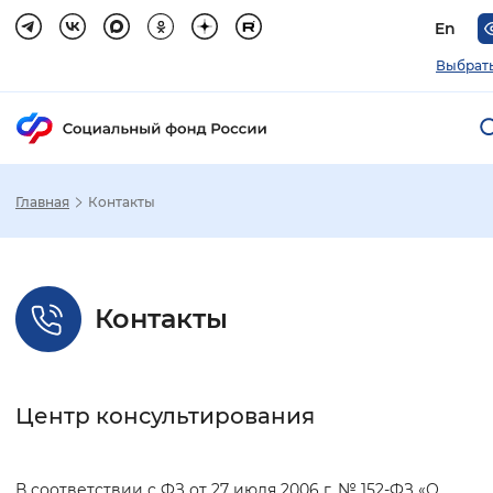
En
Выбрать
Главная
Контакты
Зак
Настройка режима отображения
Контакты
Размер шрифта
Стандартный
Увеличенный
Крупны
Центр консультирования
Шрифт
Без засечек
С засечками
В соответствии с ФЗ от 27 июля 2006 г. № 152-ФЗ «О