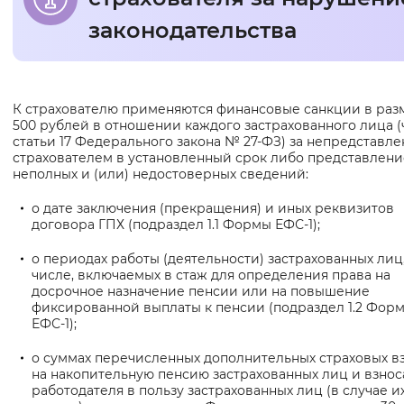
законодательства
Интервал между буквами
Нормальный
Увеличенный
Большо
Основная
К страхователю применяются финансовые санкции в раз
Цвет сайта
500 рублей в отношении каждого застрахованного лица (ч
информация
статьи 17 Федерального закона № 27-ФЗ) за непредставл
Монохромный
Инверсивный монохромны
страхователем в установленный срок либо представлени
неполных и (или) недостоверных сведений:
Синий фон
о дате заключения (прекращения) и иных реквизитов
договора ГПХ (подраздел 1.1 Формы ЕФС-1);
Изображения
о периодах работы (деятельности) застрахованных лиц,
Включены
Выключены
числе, включаемых в стаж для определения права на
досрочное назначение пенсии или на повышение
фиксированной выплаты к пенсии (подраздел 1.2 Фор
Звуковой ассистент
ЕФС-1);
Воспроизвести
Остановить
Повтори
о суммах перечисленных дополнительных страховых в
на накопительную пенсию застрахованных лиц и взнос
работодателя в пользу застрахованных лиц (в случае и