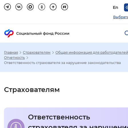
En
Выбрать
Главная
Страхователям
Общая информация для работодателе
Зак
Отчетность
Ответственность страхователя за нарушение законодательства
Настройка режима отображения
Размер шрифта
Страхователям
Стандартный
Увеличенный
Крупны
Шрифт
Ответственность
Без засечек
С засечками
страхователя за нарушени