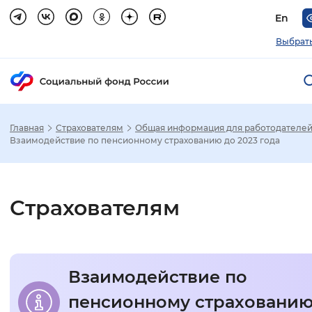
En
Выбрать
Главная
Страхователям
Общая информация для работодателе
Зак
Взаимодействие по пенсионному страхованию до 2023 года
Настройка режима отображения
Страхователям
Размер шрифта
Стандартный
Увеличенный
Крупны
Взаимодействие по
Шрифт
пенсионному страхованию
Без засечек
С засечками