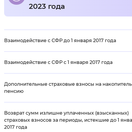
2023 года
Интервал между буквами
Нормальный
Увеличенный
Большо
Основная
Цвет сайта
Взаимодействие с СФР до 1 января 2017 года
информация
Монохромный
Инверсивный монохромны
Синий фон
Взаимодействие с СФР с 1 января 2017 года
Изображения
Дополнительные страховые взносы на накопител
Включены
Выключены
пенсию
Звуковой ассистент
Возврат сумм излишне уплаченных (взысканных)
Воспроизвести
Остановить
Повтори
страховых взносов за периоды, истекшие до 1 янв
2017 года