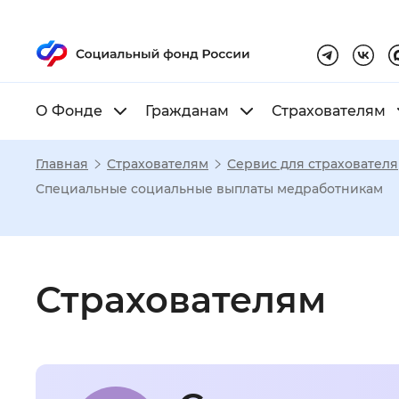
О Фонде
Гражданам
Страхователям
Главная
Страхователям
Сервис для страхователя
Настройка реж
Специальные социальные выплаты медработникам
Размер шрифта
:
Стандартный
Страхователям
Шрифт
:
Без засечек
С з