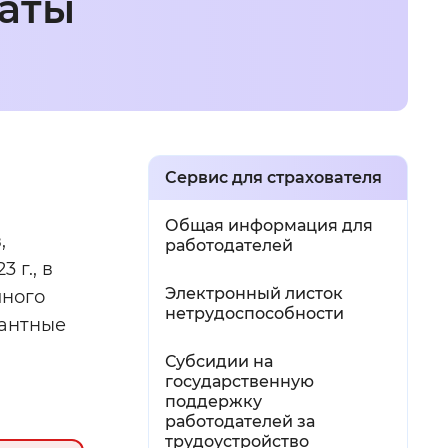
аты
й
 фон
Сервис для страхователя
Общая информация для
,
работодателей
 г., в
Электронный листок
лного
нетрудоспособности
кантные
Субсидии на
Закрыть
государственную
поддержку
работодателей за
трудоустройство