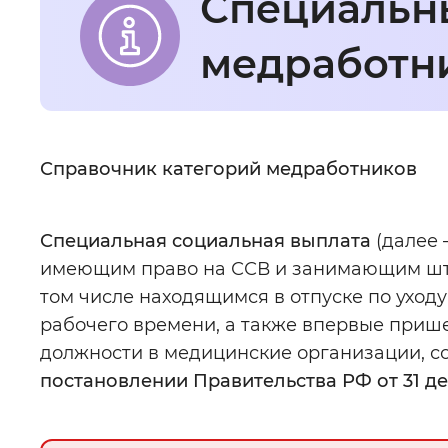
Специальн
Интервал между буквами
:
Нор
медработн
Цвет сайта
:
Монохромный
Основная
Справочник категорий медработников
Изображения
:
Включены
информация
Специальная социальная выплата
(далее 
Звуковой ассистент
:
Воспроизв
имеющим право на ССВ и занимающим штатн
том числе находящимся в отпуске по уход
рабочего времени, а также впервые приш
должности в медицинские организации, с
Вернуть стандартные настройки
постановлении Правительства РФ от 31 дек