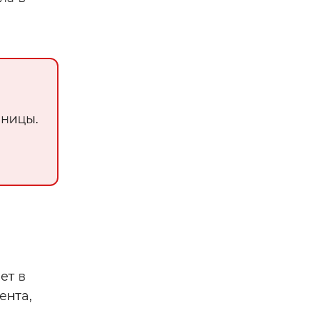
иницы.
ет в
ента,