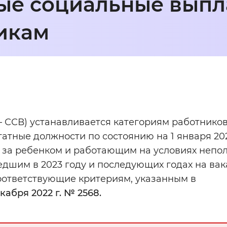
ые социальные выпл
мальный
Увеличенный
Большо
икам
Инверсивный монохромный
Синий
Выключены
– ССВ) устанавливается категориям работников
ести
Остановить
Повторить
ые должности по состоянию на 1 января 2023
у за ребенком и работающим на условиях непо
едшим в 2023 году и последующих годах на ва
оответствующие критериям, указанным в
абря 2022 г. № 2568.