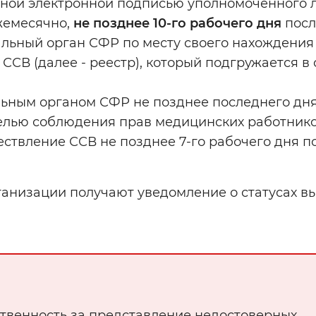
ной электронной подписью уполномоченного л
жемесячно,
не позднее 10-го рабочего дня
посл
альный орган СФР по месту своего нахождения
СВ (далее - реестр), который подгружается в
ьным органом СФР не позднее последнего дня
целью соблюдения прав медицинских работник
ствление ССВ не позднее 7-го рабочего дня п
анизации получают уведомление о статусах в
твенность за представление недостоверных