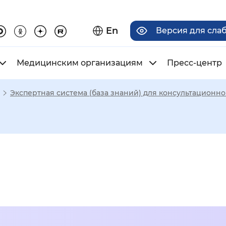
En
Версия для сла
Медицинским организациям
Пресс-центр
Экспертная система (база знаний) для консультационн
има отображения
Увеличенный
Крупный
асечками