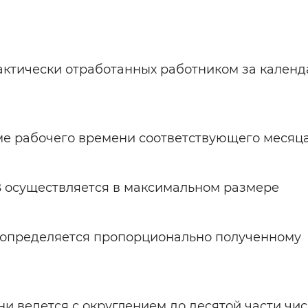
, фактически отработанных работником за кален
орме рабочего времени соответствующего месяц
В осуществляется в максимальном размере
 определяется пропорционально полученному
и ведется с округлением до десятой части чис