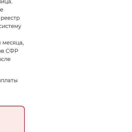
ица.
е
 реестр
 систему
 месяца,
ов СФР
осле
ыплаты