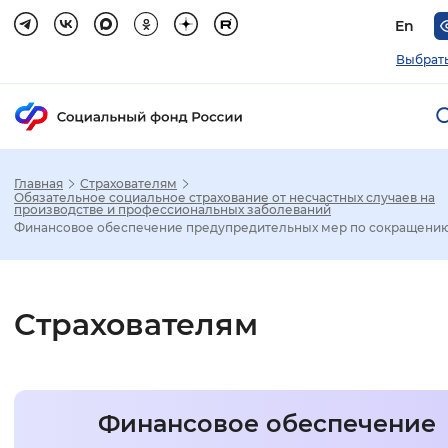
En
Выбрать
Главная
Страхователям
Зак
Обязательное социальное страхование от несчастных случаев на
производстве и профессиональных заболеваний
Финансовое обеспечение предупредительных мер по сокращению 
Настройка режима отображения
Размер шрифта
Страхователям
Стандартный
Увеличенный
Крупны
Шрифт
Финансовое обеспечение
Без засечек
С засечками