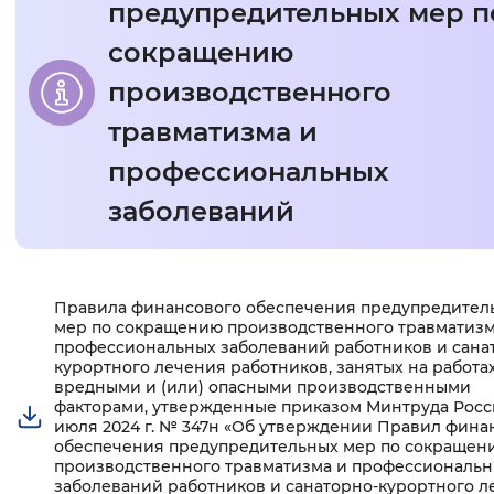
предупредительных мер п
Интервал между буквами
сокращению
Нормальный
Увеличенный
Большо
производственного
травматизма и
Цвет сайта
профессиональных
Монохромный
Инверсивный монохромны
заболеваний
Синий фон
Изображения
Правила финансового обеспечения предупредител
Основная
мер по сокращению производственного травматизм
Включены
Выключены
информация
профессиональных заболеваний работников и сана
курортного лечения работников, занятых на работах
вредными и (или) опасными производственными
Звуковой ассистент
факторами, утвержденные приказом Минтруда Росси
июля 2024 г. № 347н «Об утверждении Правил фина
Воспроизвести
Остановить
Повтори
обеспечения предупредительных мер по сокращен
производственного травматизма и профессиональ
заболеваний работников и санаторно-курортного 