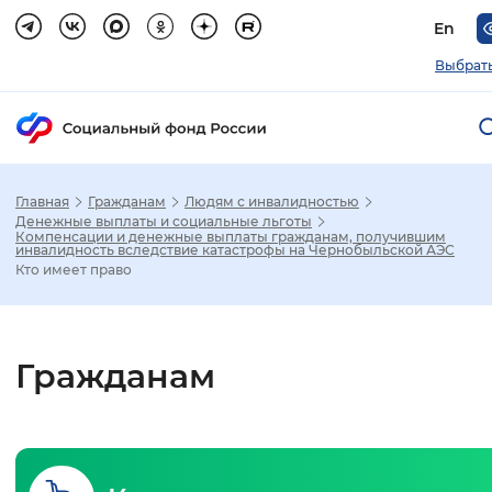
En
Выбрать
Главная
Гражданам
Людям с инвалидностью
Зак
Денежные выплаты и социальные льготы
Компенсации и денежные выплаты гражданам, получившим
инвалидность вследствие катастрофы на Чернобыльской АЭС
Настройка режима отображения
Кто имеет право
Размер шрифта
Гражданам
Стандартный
Увеличенный
Крупны
Шрифт
Без засечек
С засечками