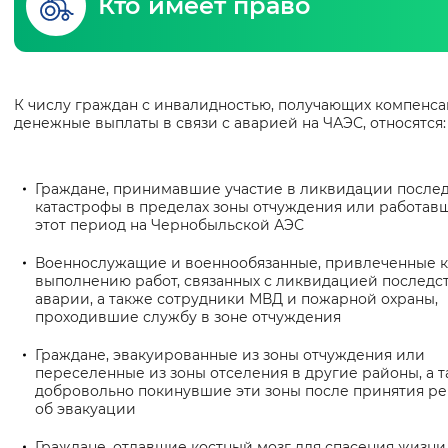
Кто имеет право
Интервал между буквами
Нормальный
Увеличенный
Большо
К числу граждан с инвалидностью, получающих компенс
Основная
денежные выплаты в связи с аварией на ЧАЭС, относятся:
Цвет сайта
информация
Монохромный
Инверсивный монохромны
Граждане, принимавшие участие в ликвидации после
катастрофы в пределах зоны отчуждения или работав
Синий фон
этот период на Чернобыльской АЭС
Военнослужащие и военнообязанные, привлеченные к
Изображения
выполнению работ, связанных с ликвидацией последс
аварии, а также сотрудники МВД и пожарной охраны,
Включены
Выключены
проходившие службу в зоне отчуждения
Граждане, эвакуированные из зоны отчуждения или
Звуковой ассистент
переселенные из зоны отселения в другие районы, а 
добровольно покинувшие эти зоны после принятия р
Воспроизвести
Остановить
Повтори
об эвакуации
Граждане, отдавшие костный мозг для спасения жизни